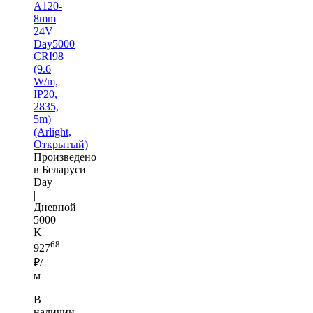
A120-
8mm
24V
Day5000
CRI98
(9.6
W/m,
IP20,
2835,
5m)
(Arlight,
Открытый)
Произведено
в Беларуси
Day
|
Дневной
5000
K
68
927
₽/
м
В
наличии