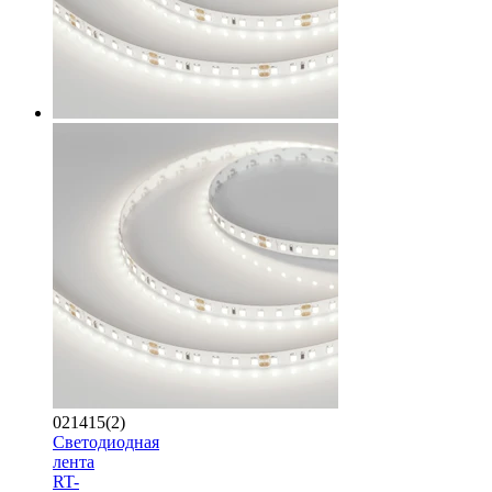
021415(2)
Светодиодная
лента
RT-