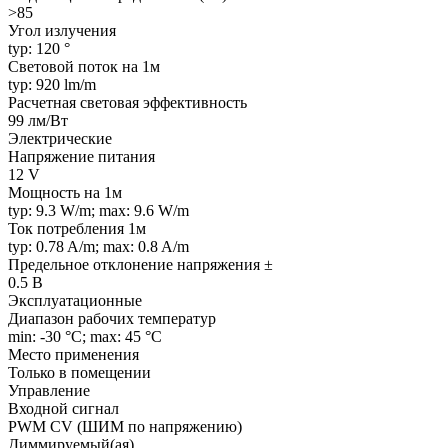
>85
Угол излучения
typ: 120 °
Световой поток на 1м
typ: 920 lm/m
Расчетная световая эффективность
99 лм/Вт
Электрические
Напряжение питания
12 V
Мощность на 1м
typ: 9.3 W/m; max: 9.6 W/m
Ток потребления 1м
typ: 0.78 A/m; max: 0.8 A/m
Предельное отклонение напряжения ±
0.5 В
Эксплуатационные
Диапазон рабочих температур
min: -30 °C; max: 45 °C
Место применения
Только в помещении
Управление
Входной сигнал
PWM СV (ШИМ по напряжению)
Диммируемый(ая)