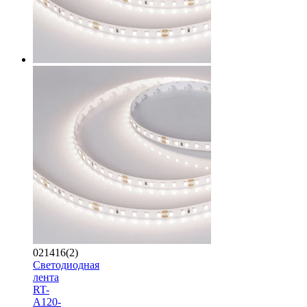
021416(2)
Светодиодная
лента
RT-
A120-