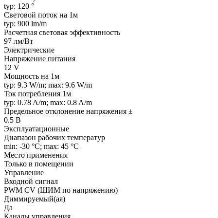
typ: 120 °
Световой поток на 1м
typ: 900 lm/m
Расчетная световая эффективность
97 лм/Вт
Электрические
Напряжение питания
12 V
Мощность на 1м
typ: 9.3 W/m; max: 9.6 W/m
Ток потребления 1м
typ: 0.78 A/m; max: 0.8 A/m
Предельное отклонение напряжения ±
0.5 В
Эксплуатационные
Диапазон рабочих температур
min: -30 °C; max: 45 °C
Место применения
Только в помещении
Управление
Входной сигнал
PWM СV (ШИМ по напряжению)
Диммируемый(ая)
Да
Каналы управления