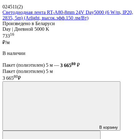
024511(2)
Светодиодная лента RT-A80-8mm 24V Day5000 (6 W/m, IP20,
2835, 5m) (Arlight, высок.эфф.150 лм/Вт)
Произведено в Беларуси
Day | Дневной 5000 K
16
733
₽/м
В наличии
80
Пакет (полиэтилен) 5 м —
3 665
₽
Пакет (полиэтилен) 5 м
80
3 665
₽
В корзину