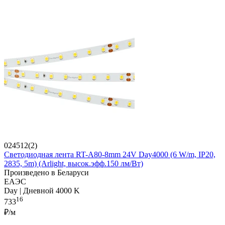
024512(2)
Светодиодная лента RT-A80-8mm 24V Day4000 (6 W/m, IP20,
2835, 5m) (Arlight, высок.эфф.150 лм/Вт)
Произведено в Беларуси
ЕАЭС
Day | Дневной 4000 K
16
733
₽/м