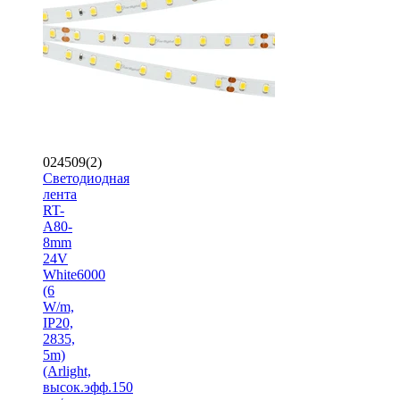
024509(2)
Светодиодная
лента
RT-
A80-
8mm
24V
White6000
(6
W/m,
IP20,
2835,
5m)
(Arlight,
высок.эфф.150