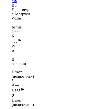
лм/
Вт)
Произведено
в Беларуси
White
|
Белый
6000
K
16
733
₽/
м
В
наличии
Пакет
(полиэтилен)
5
м —
80
3 665
₽
Пакет
(полиэтилен)