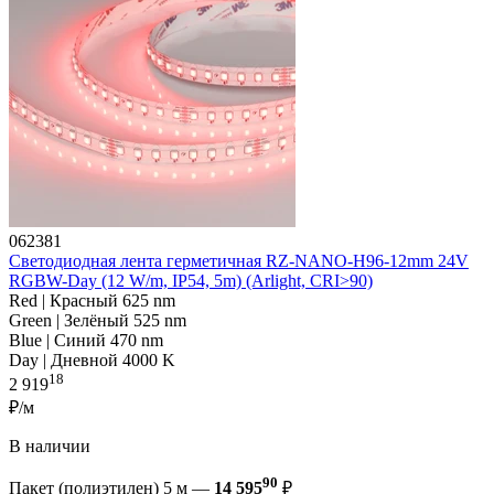
062381
Светодиодная лента герметичная RZ-NANO-H96-12mm 24V
RGBW-Day (12 W/m, IP54, 5m) (Arlight, CRI>90)
Red | Красный 625 nm
Green | Зелёный 525 nm
Blue | Синий 470 nm
Day | Дневной 4000 K
18
2 919
₽/м
В наличии
90
Пакет (полиэтилен) 5 м —
14 595
₽