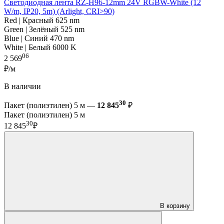
Светодиодная лента RZ-H96-12mm 24V RGBW-White (12
W/m, IP20, 5m) (Arlight, CRI>90)
Red | Красный 625 nm
Green | Зелёный 525 nm
Blue | Синий 470 nm
White | Белый 6000 K
06
2 569
₽/м
В наличии
30
Пакет (полиэтилен) 5 м —
12 845
₽
Пакет (полиэтилен) 5 м
30
12 845
₽
В корзину