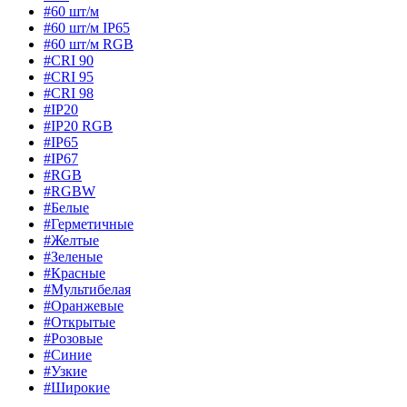
#60 шт/м
#60 шт/м IP65
#60 шт/м RGB
#CRI 90
#CRI 95
#CRI 98
#IP20
#IP20 RGB
#IP65
#IP67
#RGB
#RGBW
#Белые
#Герметичные
#Желтые
#Зеленые
#Красные
#Мультибелая
#Оранжевые
#Открытые
#Розовые
#Синие
#Узкие
#Широкие