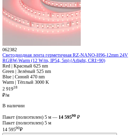
062382
Светодиодная лента герметичная RZ-NANO-H96-12mm 24V
RGBW-Warm (12 W/m, IP54, 5m) (Arlight, CRI>90)
Red | Красный 625 nm
Green | Зелёный 525 nm
Blue | Синий 470 nm
Warm | Тёплый 3000 K
18
2 919
₽/м
В наличии
90
Пакет (полиэтилен) 5 м —
14 595
₽
Пакет (полиэтилен) 5 м
90
14 595
₽