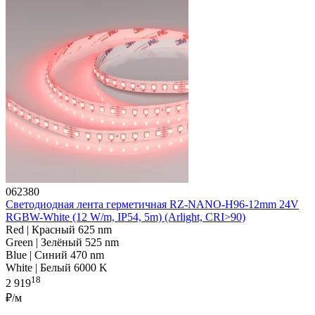
062380
Светодиодная лента герметичная RZ-NANO-H96-12mm 24V
RGBW-White (12 W/m, IP54, 5m) (Arlight, CRI>90)
Red | Красный 625 nm
Green | Зелёный 525 nm
Blue | Синий 470 nm
White | Белый 6000 K
18
2 919
₽/м