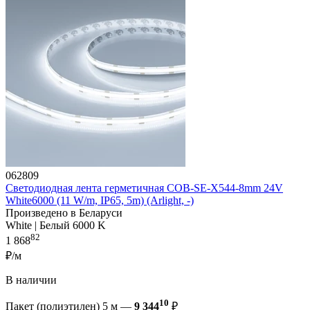
062809
Светодиодная лента герметичная COB-SE-X544-8mm 24V
White6000 (11 W/m, IP65, 5m) (Arlight, -)
Произведено в Беларуси
White | Белый 6000 K
82
1 868
₽/м
В наличии
10
Пакет (полиэтилен) 5 м —
9 344
₽