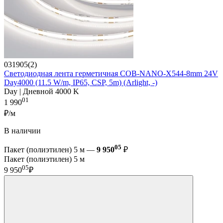
031905(2)
Светодиодная лента герметичная COB-NANO-X544-8mm 24V
Day4000 (11.5 W/m, IP65, CSP, 5m) (Arlight, -)
Day | Дневной 4000 K
01
1 990
₽/м
В наличии
05
Пакет (полиэтилен) 5 м —
9 950
₽
Пакет (полиэтилен) 5 м
05
9 950
₽