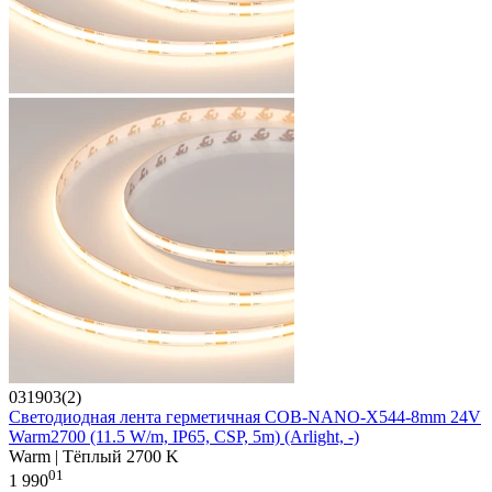
031903(2)
Светодиодная лента герметичная COB-NANO-X544-8mm 24V
Warm2700 (11.5 W/m, IP65, CSP, 5m) (Arlight, -)
Warm | Тёплый 2700 K
01
1 990