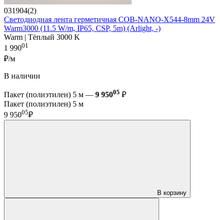
031904(2)
Светодиодная лента герметичная COB-NANO-X544-8mm 24V
Warm3000 (11.5 W/m, IP65, CSP, 5m) (Arlight, -)
Warm | Тёплый 3000 K
01
1 990
₽/м
В наличии
05
Пакет (полиэтилен) 5 м —
9 950
₽
Пакет (полиэтилен) 5 м
05
9 950
₽
В корзину