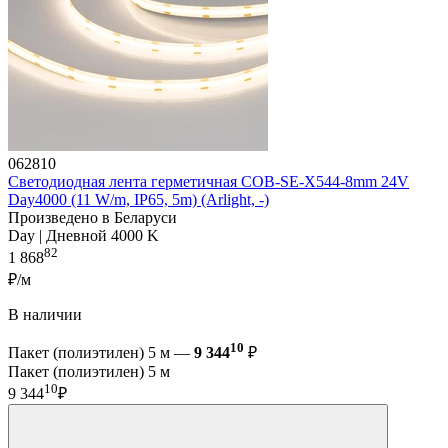
062810
Светодиодная лента герметичная COB-SE-X544-8mm 24V
Day4000 (11 W/m, IP65, 5m) (Arlight, -)
Произведено в Беларуси
Day | Дневной 4000 K
82
1 868
₽/м
В наличии
10
Пакет (полиэтилен) 5 м —
9 344
₽
Пакет (полиэтилен) 5 м
10
9 344
₽