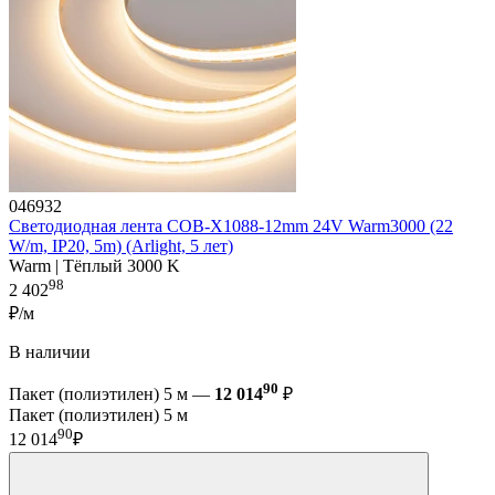
046932
Светодиодная лента COB-X1088-12mm 24V Warm3000 (22
W/m, IP20, 5m) (Arlight, 5 лет)
Warm | Тёплый 3000 K
98
2 402
₽/м
В наличии
90
Пакет (полиэтилен) 5 м —
12 014
₽
Пакет (полиэтилен) 5 м
90
12 014
₽