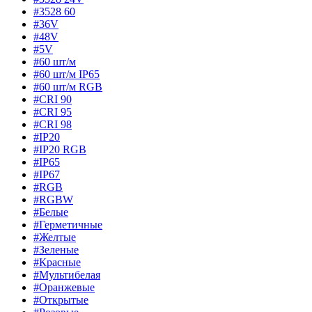
#3528 60
#36V
#48V
#5V
#60 шт/м
#60 шт/м IP65
#60 шт/м RGB
#CRI 90
#CRI 95
#CRI 98
#IP20
#IP20 RGB
#IP65
#IP67
#RGB
#RGBW
#Белые
#Герметичные
#Желтые
#Зеленые
#Красные
#Мультибелая
#Оранжевые
#Открытые