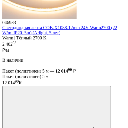
046933
Светодиодная лента COB-X1088-12mm 24V Warm2700 (22
W/m, IP20, 5m) (Arlight, 5 лет)
Warm | Тёплый 2700 K
98
2 402
₽/м
В наличии
90
Пакет (полиэтилен) 5 м —
12 014
₽
Пакет (полиэтилен) 5 м
90
12 014
₽