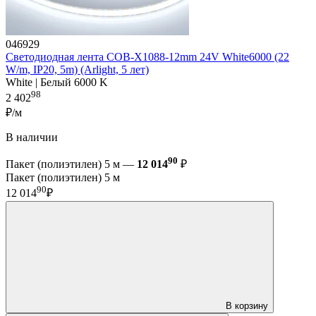
046929
Светодиодная лента COB-X1088-12mm 24V White6000 (22
W/m, IP20, 5m) (Arlight, 5 лет)
White | Белый 6000 K
98
2 402
₽/м
В наличии
90
Пакет (полиэтилен) 5 м —
12 014
₽
Пакет (полиэтилен) 5 м
90
12 014
₽
В корзину