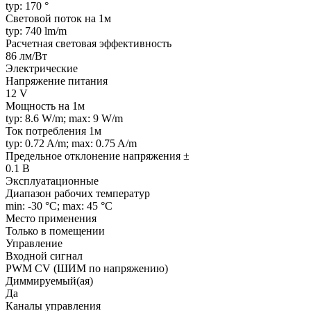
typ: 170 °
Световой поток на 1м
typ: 740 lm/m
Расчетная световая эффективность
86 лм/Вт
Электрические
Напряжение питания
12 V
Мощность на 1м
typ: 8.6 W/m; max: 9 W/m
Ток потребления 1м
typ: 0.72 A/m; max: 0.75 A/m
Предельное отклонение напряжения ±
0.1 В
Эксплуатационные
Диапазон рабочих температур
min: -30 °C; max: 45 °C
Место применения
Только в помещении
Управление
Входной сигнал
PWM СV (ШИМ по напряжению)
Диммируемый(ая)
Да
Каналы управления