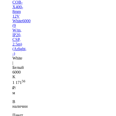
COB-
X400-
8mm
12V
White6000
(9
W/m,
IP20,
CSP,
2.5m)
(Arlight,
-)
White
|
Белый
6000
K
56
1 171
₽/
м
В
наличии
Пакет