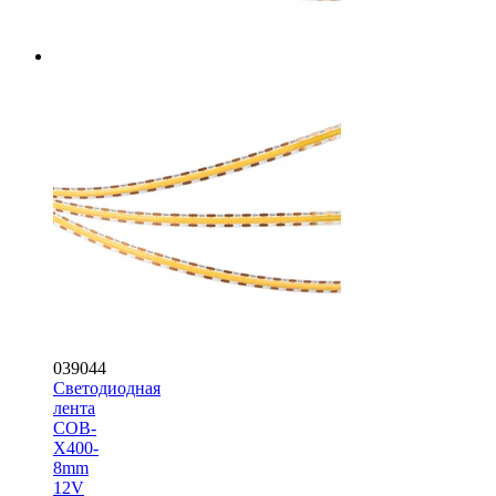
039044
Светодиодная
лента
COB-
X400-
8mm
12V