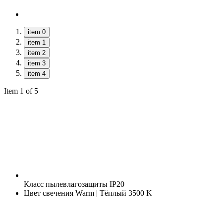
item 0
item 1
item 2
item 3
item 4
Item 1 of 5
Класс пылевлагозащиты
IP20
Цвет свечения
Warm | Тёплый 3500 K