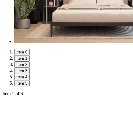
item 0
item 1
item 2
item 3
item 4
item 5
Item 1 of 6