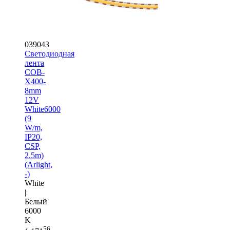
039043
Светодиодная
лента
COB-
X400-
8mm
12V
White6000
(9
W/m,
IP20,
CSP,
2.5m)
(Arlight,
-)
White
|
Белый
6000
K
56