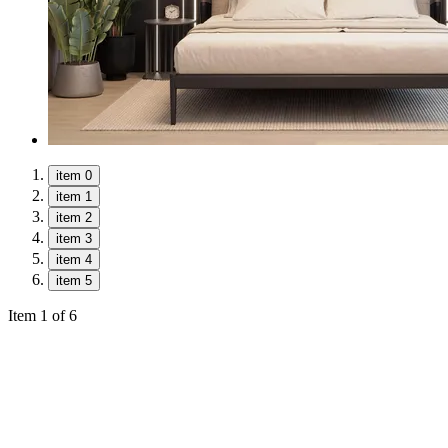
item 0
item 1
item 2
item 3
item 4
item 5
Item 1 of 6