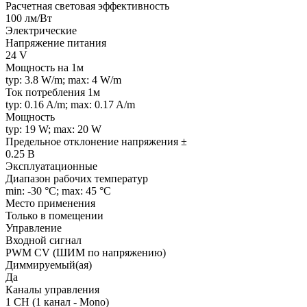
Расчетная световая эффективность
100 лм/Вт
Электрические
Напряжение питания
24 V
Мощность на 1м
typ: 3.8 W/m; max: 4 W/m
Ток потребления 1м
typ: 0.16 A/m; max: 0.17 A/m
Мощность
typ: 19 W; max: 20 W
Предельное отклонение напряжения ±
0.25 В
Эксплуатационные
Диапазон рабочих температур
min: -30 °C; max: 45 °C
Место применения
Только в помещении
Управление
Входной сигнал
PWM СV (ШИМ по напряжению)
Диммируемый(ая)
Да
Каналы управления
1 CH (1 канал - Mono)