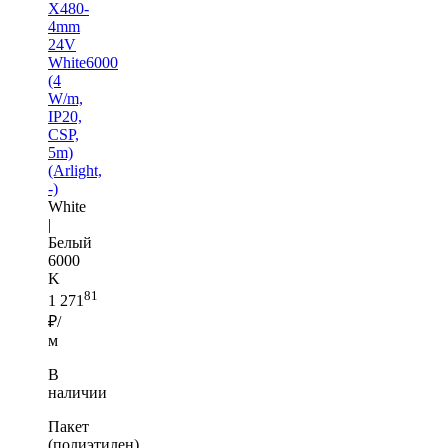
X480-
4mm
24V
White6000
(4
W/m,
IP20,
CSP,
5m)
(Arlight,
-)
White
|
Белый
6000
K
81
1 271
₽/
м
В
наличии
Пакет
(полиэтилен)