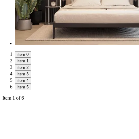
item 0
item 1
item 2
item 3
item 4
item 5
Item 1 of 6