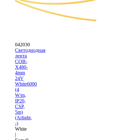
042030
Светодиодная
лента
COB-
X480-
4mm
24V
White6000
(4
W/m,
IP20,
CSP,
5m)
(Arlight,
-)
White
|