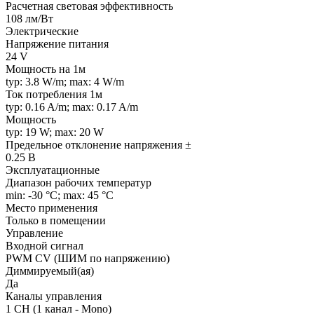
Расчетная световая эффективность
108 лм/Вт
Электрические
Напряжение питания
24 V
Мощность на 1м
typ: 3.8 W/m; max: 4 W/m
Ток потребления 1м
typ: 0.16 A/m; max: 0.17 A/m
Мощность
typ: 19 W; max: 20 W
Предельное отклонение напряжения ±
0.25 В
Эксплуатационные
Диапазон рабочих температур
min: -30 °C; max: 45 °C
Место применения
Только в помещении
Управление
Входной сигнал
PWM СV (ШИМ по напряжению)
Диммируемый(ая)
Да
Каналы управления
1 CH (1 канал - Mono)