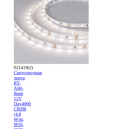
021419(2)
Светодиодная
лента
RT-
A60-
8mm
12V
Day4000
CRI98
(4.8
W/m,
IP20,