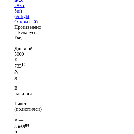
IP20,
2835,
5m)
(Arlight,
Открытый)
Произведено
в Беларуси
Day
|
Дневной
5000
K
16
733
₽/
м
В
наличии
Пакет
(полиэтилен)
5
м —
80
3 665
₽