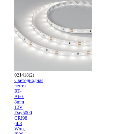
021418(2)
Светодиодная
лента
RT-
A60-
8mm
12V
Day5000
CRI98
(4.8
W/m,