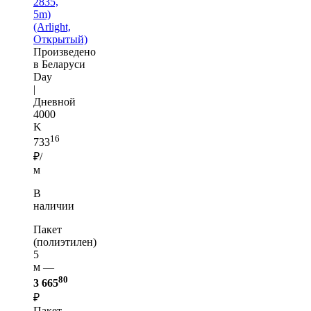
2835,
5m)
(Arlight,
Открытый)
Произведено
в Беларуси
Day
|
Дневной
4000
K
16
733
₽/
м
В
наличии
Пакет
(полиэтилен)
5
м —
80
3 665
₽
Пакет