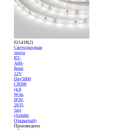
021418(2)
Светодиодная
лента
RT-
A60-
8mm
12V
Day5000
CRI98
(4.8
W/m,
IP20,
2835,
5m)
(Arlight,
Открытый)
Произведено