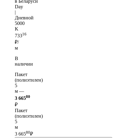
в Беларуси
Day
|
Дневной
5000
K
16
733
₽/
м
В
наличии
Пакет
(полиэтилен)
5
м —
80
3 665
₽
Пакет
(полиэтилен)
5
м
80
3 665
₽