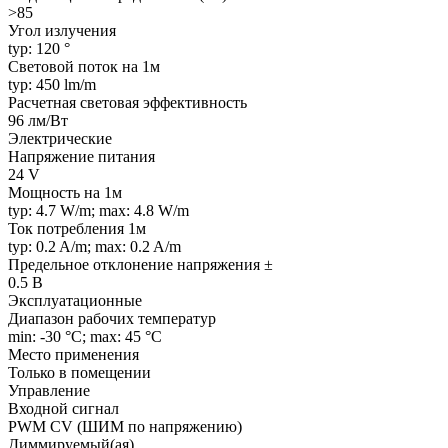
>85
Угол излучения
typ: 120 °
Световой поток на 1м
typ: 450 lm/m
Расчетная световая эффективность
96 лм/Вт
Электрические
Напряжение питания
24 V
Мощность на 1м
typ: 4.7 W/m; max: 4.8 W/m
Ток потребления 1м
typ: 0.2 A/m; max: 0.2 A/m
Предельное отклонение напряжения ±
0.5 В
Эксплуатационные
Диапазон рабочих температур
min: -30 °C; max: 45 °C
Место применения
Только в помещении
Управление
Входной сигнал
PWM СV (ШИМ по напряжению)
Диммируемый(ая)