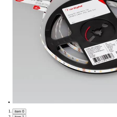
item 0
item 1