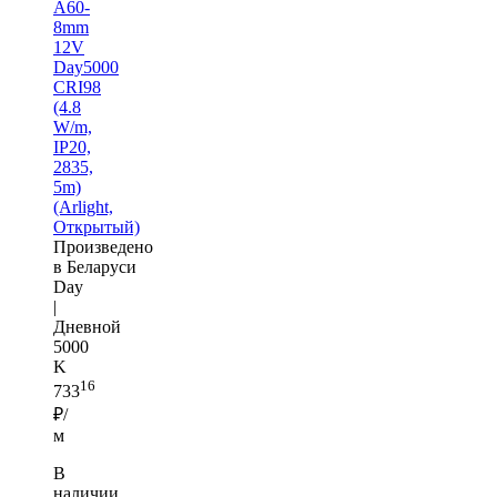
A60-
8mm
12V
Day5000
CRI98
(4.8
W/m,
IP20,
2835,
5m)
(Arlight,
Открытый)
Произведено
в Беларуси
Day
|
Дневной
5000
K
16
733
₽/
м
В
наличии