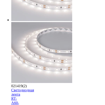
021419(2)
Светодиодная
лента
RT-
A60-