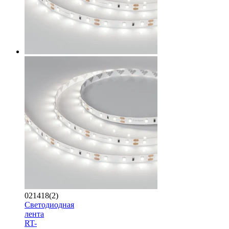
021418(2)
Светодиодная
лента
RT-