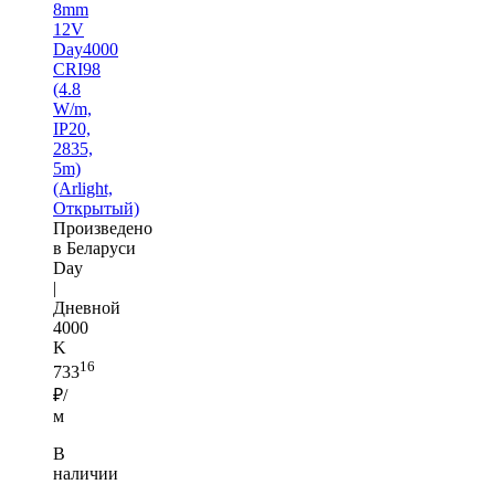
8mm
12V
Day4000
CRI98
(4.8
W/m,
IP20,
2835,
5m)
(Arlight,
Открытый)
Произведено
в Беларуси
Day
|
Дневной
4000
K
16
733
₽/
м
В
наличии