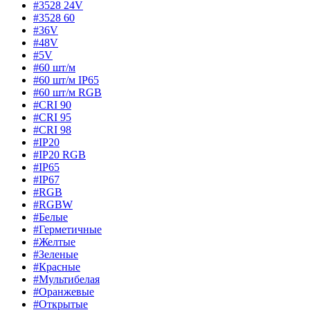
#3528 24V
#3528 60
#36V
#48V
#5V
#60 шт/м
#60 шт/м IP65
#60 шт/м RGB
#CRI 90
#CRI 95
#CRI 98
#IP20
#IP20 RGB
#IP65
#IP67
#RGB
#RGBW
#Белые
#Герметичные
#Желтые
#Зеленые
#Красные
#Мультибелая
#Оранжевые
#Открытые