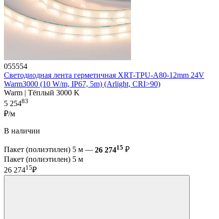
055554
Светодиодная лента герметичная XRT-TPU-A80-12mm 24V
Warm3000 (10 W/m, IP67, 5m) (Arlight, CRI>90)
Warm | Тёплый 3000 K
83
5 254
₽/м
В наличии
15
Пакет (полиэтилен) 5 м —
26 274
₽
Пакет (полиэтилен) 5 м
15
26 274
₽