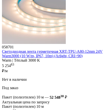
058701
Светодиодная лента герметичная XRT-TPU-A80-12mm 24V
Warm3000 (10 W/m, IP67, 10m) (Arlight, CRI>90)
Warm | Тёплый 3000 K
83
5 254
₽/м
Нет в наличии
Под заказ
30
Пакет (полиэтилен) 10 м —
52 548
₽
Актуальная цена по запросу
Пакет (полиэтилен) 10 м