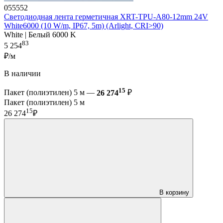
055552
Светодиодная лента герметичная XRT-TPU-A80-12mm 24V
White6000 (10 W/m, IP67, 5m) (Arlight, CRI>90)
White | Белый 6000 K
83
5 254
₽/м
В наличии
15
Пакет (полиэтилен) 5 м —
26 274
₽
Пакет (полиэтилен) 5 м
15
26 274
₽
В корзину