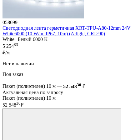
058699
Светодиодная лента герметичная XRT-TPU-A80-12mm 24V
White6000 (10 W/m, IP67, 10m) (Arlight, CRI>90)
White | Белый 6000 K
83
5 254
₽/м
Нет в наличии
Под заказ
30
Пакет (полиэтилен) 10 м —
52 548
₽
Актуальная цена по запросу
Пакет (полиэтилен) 10 м
30
52 548
₽