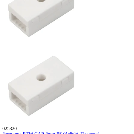
025320
Заглушка RTW-CAP-8mm-PS (Arlight, Пластик)