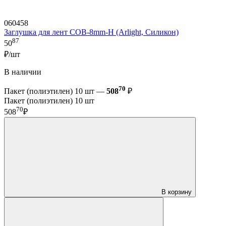
060458
Заглушка для лент COB-8mm-H (Arlight, Силикон)
87
50
₽/шт
В наличии
70
Пакет (полиэтилен) 10 шт —
508
₽
Пакет (полиэтилен) 10 шт
70
508
₽
В корзину