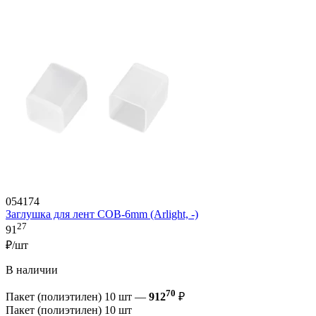
054174
Заглушка для лент COB-6mm (Arlight, -)
27
91
₽/шт
В наличии
70
Пакет (полиэтилен) 10 шт —
912
₽
Пакет (полиэтилен) 10 шт