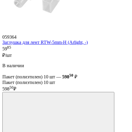
059364
Заглушка для лент RTW-5mm-H (Arlight, -)
85
59
₽/шт
В наличии
50
Пакет (полиэтилен) 10 шт —
598
₽
Пакет (полиэтилен) 10 шт
50
598
₽