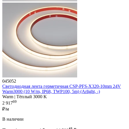
045052
Светодиодная лента герметичная CSP-PFS-X320-10mm 24V
Warm3000 (10 W/m, IP68, TWP100, 5m) (Arlight, -)
Warm | Тёплый 3000 K
69
2 917
₽/м
В наличии
45