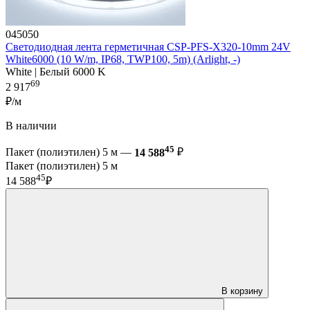
045050
Светодиодная лента герметичная CSP-PFS-X320-10mm 24V
White6000 (10 W/m, IP68, TWP100, 5m) (Arlight, -)
White | Белый 6000 K
69
2 917
₽/м
В наличии
45
Пакет (полиэтилен) 5 м —
14 588
₽
Пакет (полиэтилен) 5 м
45
14 588
₽
В корзину