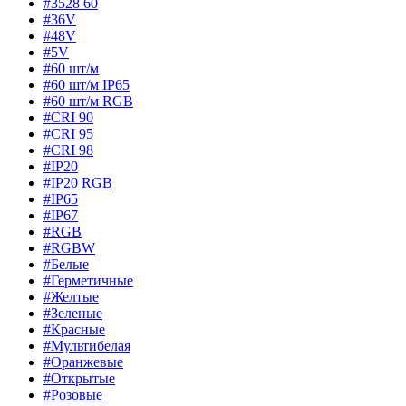
#3528 60
#36V
#48V
#5V
#60 шт/м
#60 шт/м IP65
#60 шт/м RGB
#CRI 90
#CRI 95
#CRI 98
#IP20
#IP20 RGB
#IP65
#IP67
#RGB
#RGBW
#Белые
#Герметичные
#Желтые
#Зеленые
#Красные
#Мультибелая
#Оранжевые
#Открытые
#Розовые