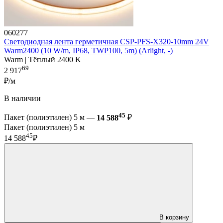
060277
Светодиодная лента герметичная CSP-PFS-X320-10mm 24V
Warm2400 (10 W/m, IP68, TWP100, 5m) (Arlight, -)
Warm | Тёплый 2400 K
69
2 917
₽/м
В наличии
45
Пакет (полиэтилен) 5 м —
14 588
₽
Пакет (полиэтилен) 5 м
45
14 588
₽
В корзину