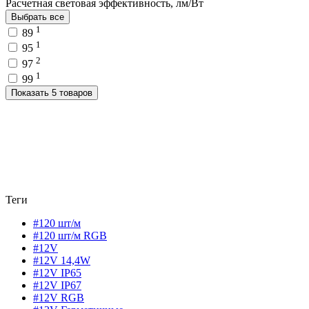
Расчетная световая эффективность, лм/Вт
Выбрать все
1
89
1
95
2
97
1
99
Показать 5 товаров
Теги
#120 шт/м
#120 шт/м RGB
#12V
#12V 14,4W
#12V IP65
#12V IP67
#12V RGB