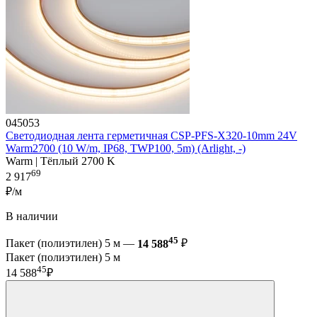
045053
Светодиодная лента герметичная CSP-PFS-X320-10mm 24V
Warm2700 (10 W/m, IP68, TWP100, 5m) (Arlight, -)
Warm | Тёплый 2700 K
69
2 917
₽/м
В наличии
45
Пакет (полиэтилен) 5 м —
14 588
₽
Пакет (полиэтилен) 5 м
45
14 588
₽