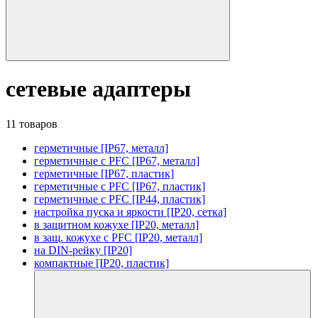
сетевые адаптеры
11 товаров
герметичные [IP67, металл]
герметичные с PFC [IP67, металл]
герметичные [IP67, пластик]
герметичные с PFC [IP67, пластик]
герметичные с PFC [IP44, пластик]
настройка пуска и яркости [IP20, сетка]
в защитном кожухе [IP20, металл]
в защ. кожухе с PFC [IP20, металл]
на DIN-рейку [IP20]
компактные [IP20, пластик]