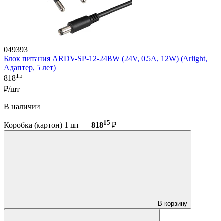
049393
Блок питания ARDV-SP-12-24BW (24V, 0.5A, 12W) (Arlight,
Адаптер, 5 лет)
15
818
₽/шт
В наличии
15
Коробка (картон) 1 шт —
818
₽
В корзину