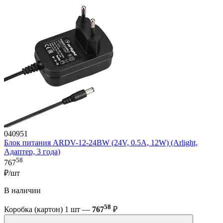
040951
Блок питания ARDV-12-24BW (24V, 0.5A, 12W) (Arlight,
Адаптер, 3 года)
58
767
₽/шт
В наличии
58
Коробка (картон) 1 шт —
767
₽