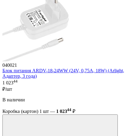
040021
Блок питания ARDV-18-24WW (24V, 0,75A, 18W) (Arlight,
Адаптер, 3 года)
44
1 023
₽/шт
В наличии
44
Коробка (картон) 1 шт —
1 023
₽