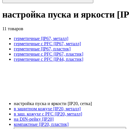
настройка пуска и яркости [IP
11 товаров
герметичные [IP67, металл]
герметичные с PFC [IP67, металл]
герметичные [IP67, пластик]
герметичные с PFC [IP67, пластик]
герметичные с PFC [IP44, пластик]
настройка пуска и яркости [IP20, сетка]
в защитном кожухе [IP20, металл]
в защ. кожухе с PFC [IP20, металл]
на DIN-рейку [IP20]
компактные [IP20, пластик]