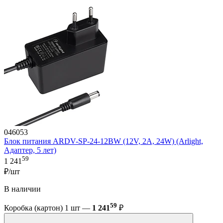
046053
Блок питания ARDV-SP-24-12BW (12V, 2A, 24W) (Arlight,
Адаптер, 5 лет)
59
1 241
₽/шт
В наличии
59
Коробка (картон) 1 шт —
1 241
₽