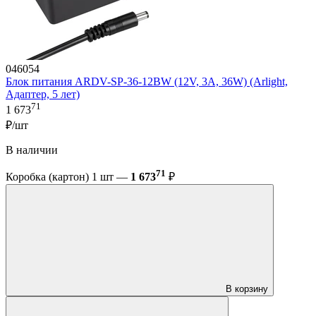
046054
Блок питания ARDV-SP-36-12BW (12V, 3A, 36W) (Arlight,
Адаптер, 5 лет)
71
1 673
₽/шт
В наличии
71
Коробка (картон) 1 шт —
1 673
₽
В корзину