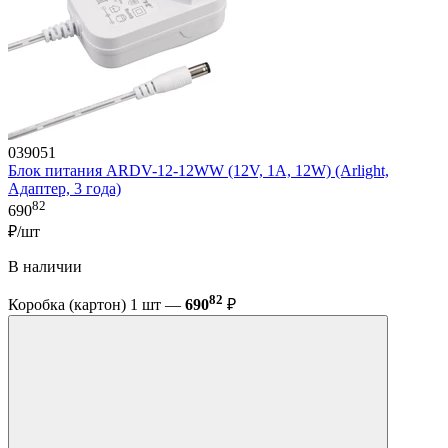
039051
Блок питания ARDV-12-12WW (12V, 1A, 12W) (Arlight,
Адаптер, 3 года)
82
690
₽/шт
В наличии
82
Коробка (картон) 1 шт —
690
₽