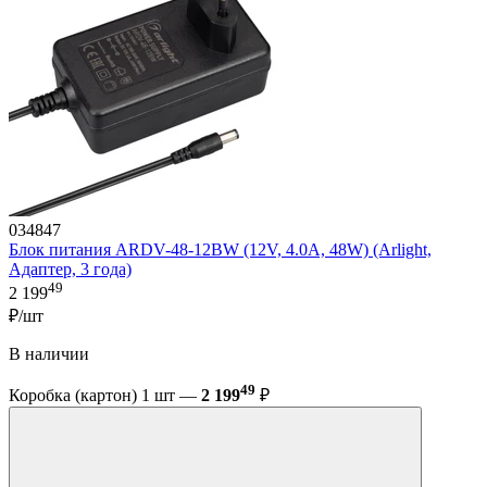
034847
Блок питания ARDV-48-12BW (12V, 4.0A, 48W) (Arlight,
Адаптер, 3 года)
49
2 199
₽/шт
В наличии
49
Коробка (картон) 1 шт —
2 199
₽