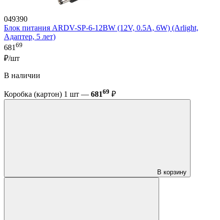
049390
Блок питания ARDV-SP-6-12BW (12V, 0.5A, 6W) (Arlight,
Адаптер, 5 лет)
69
681
₽/шт
В наличии
69
Коробка (картон) 1 шт —
681
₽
В корзину