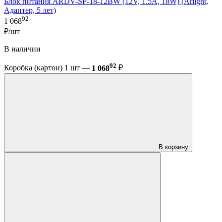
Блок питания ARDV-SP-18-12BW (12V, 1.5A, 18W) (Arlight,
Адаптер, 5 лет)
92
1 068
₽/шт
В наличии
92
Коробка (картон) 1 шт —
1 068
₽
В корзину