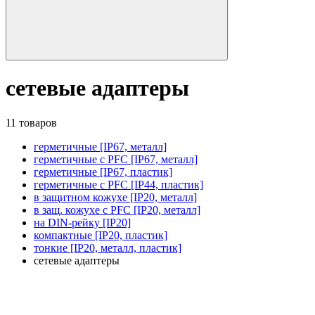
сетевые адаптеры
11 товаров
герметичные [IP67, металл]
герметичные с PFC [IP67, металл]
герметичные [IP67, пластик]
герметичные с PFC [IP44, пластик]
в защитном кожухе [IP20, металл]
в защ. кожухе с PFC [IP20, металл]
на DIN-рейку [IP20]
компактные [IP20, пластик]
тонкие [IP20, металл, пластик]
сетевые адаптеры