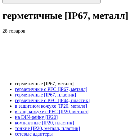
герметичные [IP67, металл]
28 товаров
герметичные [IP67, металл]
герметичные с PFC [IP67, металл]
герметичные [IP67, пластик]
герметичные с PFC [IP44, пластик]
в защитном кожухе [IP20, металл]
в защ. кожухе с PFC [IP20, металл]
на DIN-рейку [IP20]
компактные [IP20, пластик]
тонкие [IP20, металл, пластик]
сетевые адаптеры