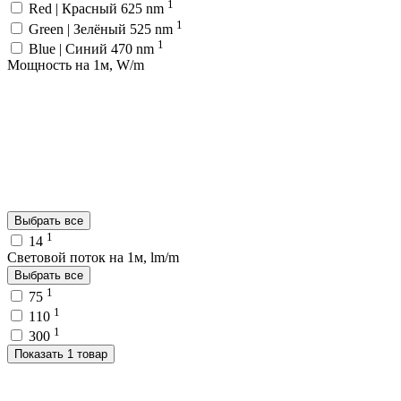
1
Red | Красный 625 nm
1
Green | Зелёный 525 nm
1
Blue | Синий 470 nm
Мощность на 1м, W/m
Выбрать все
1
14
Световой поток на 1м, lm/m
Выбрать все
1
75
1
110
1
300
Показать 1 товар