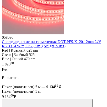
058096
Светодиодная лента герметичная DOT-PFS-X120-12mm 24V
RGB (14 W/m, IP68, 5m) (Arlight, 5 лет)
Red | Красный 625 nm
Green | Зелёный 525 nm
Blue | Синий 470 nm
80
1 826
₽/м
В наличии
00
Пакет (полиэтилен) 5 м —
9 134
₽
Пакет (полиэтилен) 5 м
00
9 134
₽