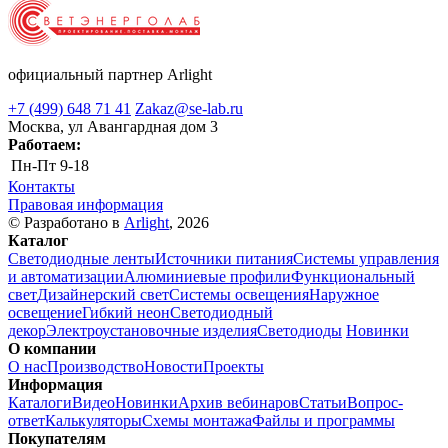
официальный партнер Arlight
+7 (499) 648 71 41
Zakaz@se-lab.ru
Москва, ул Авангардная дом 3
Работаем:
Пн-Пт
9-18
Контакты
Правовая информация
© Разработано в
Arlight
, 2026
Каталог
Светодиодные ленты
Источники питания
Системы управления
и автоматизации
Алюминиевые профили
Функциональный
свет
Дизайнерский свет
Системы освещения
Наружное
освещение
Гибкий неон
Светодиодный
декор
Электроустановочные изделия
Светодиоды
Новинки
О компании
О нас
Производство
Новости
Проекты
Информация
Каталоги
Видео
Новинки
Архив вебинаров
Статьи
Вопрос-
ответ
Калькуляторы
Схемы монтажа
Файлы и программы
Покупателям