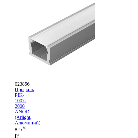
023856
Профиль
PIK-
1007-
2000
ANOD
(Arlight,
Алюминий)
30
825
₽/