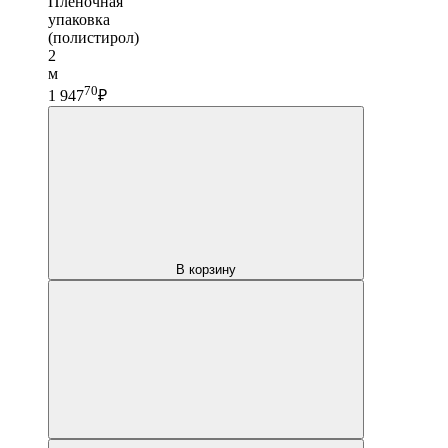
Пленочная
упаковка
(полистирол)
2
м
70
1 947
₽
В корзину