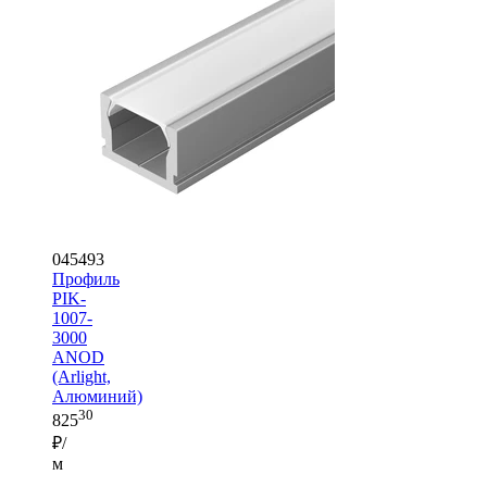
045493
Профиль
PIK-
1007-
3000
ANOD
(Arlight,
Алюминий)
30
825
₽/
м