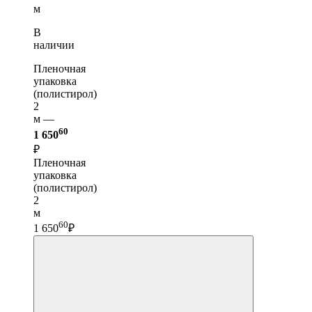
м
В
наличии
Пленочная
упаковка
(полистирол)
2
м —
60
1 650
₽
Пленочная
упаковка
(полистирол)
2
м
60
1 650
₽