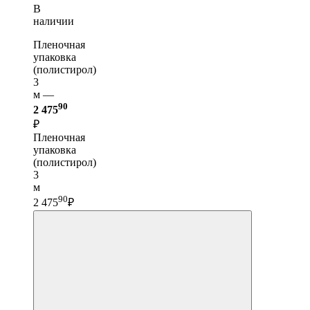
В
наличии
Пленочная
упаковка
(полистирол)
3
м —
90
2 475
₽
Пленочная
упаковка
(полистирол)
3
м
90
2 475
₽