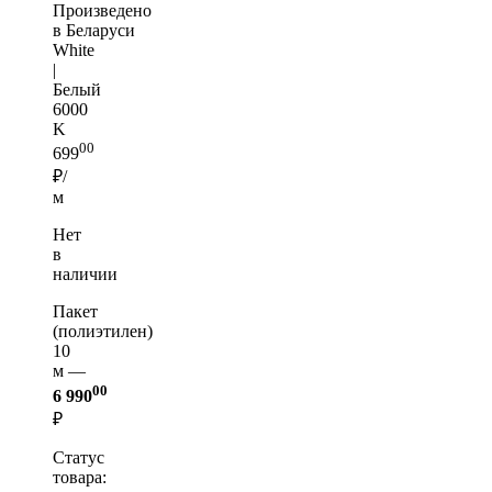
Произведено
в Беларуси
White
|
Белый
6000
K
00
699
₽/
м
Нет
в
наличии
Пакет
(полиэтилен)
10
м —
00
6 990
₽
Статус
товара: