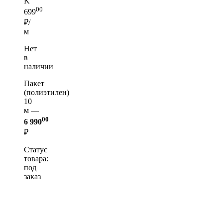
K
00
699
₽/
м
Нет
в
наличии
Пакет
(полиэтилен)
10
м —
00
6 990
₽
Статус
товара:
под
заказ