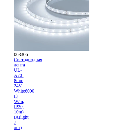
063306
Светодиодная
лента
UL-
A70-
8mm
24V
White6000
(3
W/m,
IP20,
10m)
(Arlight,
7
лет)