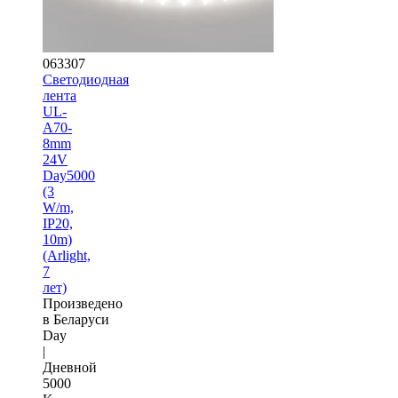
063307
Светодиодная
лента
UL-
A70-
8mm
24V
Day5000
(3
W/m,
IP20,
10m)
(Arlight,
7
лет)
Произведено
в Беларуси
Day
|
Дневной
5000