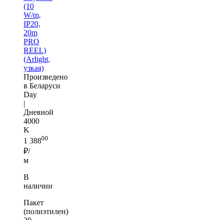
(10
W/m,
IP20,
20m
PRO
REEL)
(Arlight,
узкая)
Произведено
в Беларуси
Day
|
Дневной
4000
K
00
1 388
₽/
м
В
наличии
Пакет
(полиэтилен)