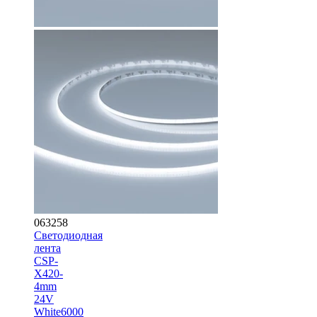
063258
Светодиодная
лента
CSP-
X420-
4mm
24V
White6000