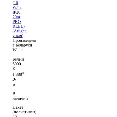
(10
W/m,
IP20,
20m
PRO
REEL)
(Arlight,
узкая)
Произведено
в Беларуси
White
|
Белый
6000
K
00
1 388
₽/
м
В
наличии
Пакет
(полиэтилен)
20