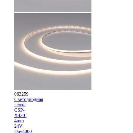
063259
Светодиодная
лента
CSP-
X420-
4mm
24V
Day4000