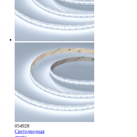
054928
Светодиодная
лента