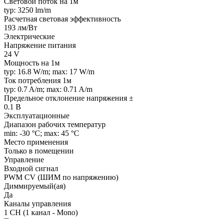
Световой поток на 1м
typ: 3250 lm/m
Расчетная световая эффективность
193 лм/Вт
Электрические
Напряжение питания
24 V
Мощность на 1м
typ: 16.8 W/m; max: 17 W/m
Ток потребления 1м
typ: 0.7 A/m; max: 0.71 A/m
Предельное отклонение напряжения ±
0.1 В
Эксплуатационные
Диапазон рабочих температур
min: -30 °C; max: 45 °C
Место применения
Только в помещении
Управление
Входной сигнал
PWM СV (ШИМ по напряжению)
Диммируемый(ая)
Да
Каналы управления
1 CH (1 канал - Mono)