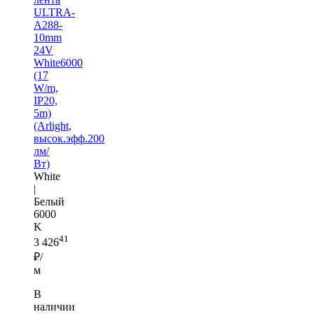
ULTRA-
A288-
10mm
24V
White6000
(17
W/m,
IP20,
5m)
(Arlight,
высок.эфф.200
лм/
Вт)
White
|
Белый
6000
K
41
3 426
₽/
м
В
наличии