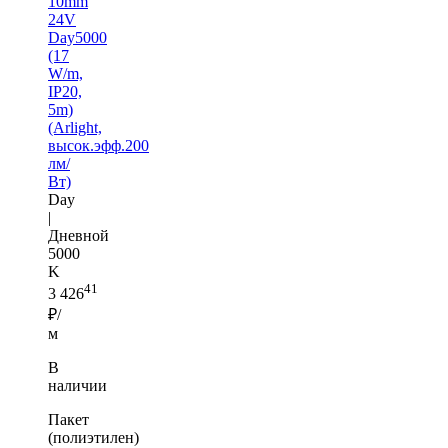
10mm
24V
Day5000
(17
W/m,
IP20,
5m)
(Arlight,
высок.эфф.200
лм/
Вт)
Day
|
Дневной
5000
K
41
3 426
₽/
м
В
наличии
Пакет
(полиэтилен)