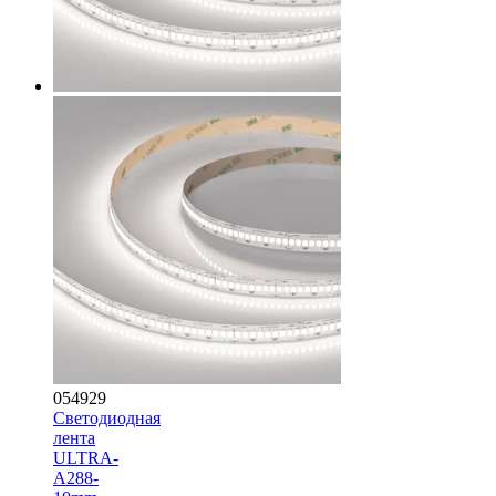
054929
Светодиодная
лента
ULTRA-
A288-