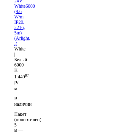
24V
White6000
(9.6
W/m,
IP20,
2216,
5m)
(Arlight,
-)
White
|
Белый
6000
K
87
1 449
₽/
м
В
наличии
Пакет
(полиэтилен)
5
м —