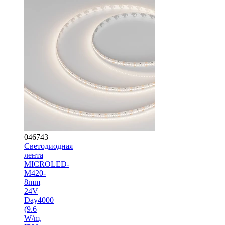
046743
Светодиодная
лента
MICROLED-
M420-
8mm
24V
Day4000
(9.6
W/m,