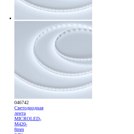
046742
Светодиодная
лента
MICROLED-
M420-
8mm