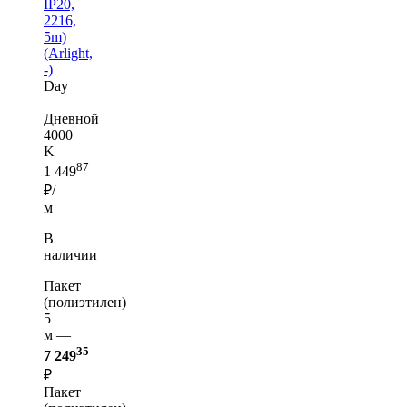
IP20,
2216,
5m)
(Arlight,
-)
Day
|
Дневной
4000
K
87
1 449
₽/
м
В
наличии
Пакет
(полиэтилен)
5
м —
35
7 249
₽
Пакет