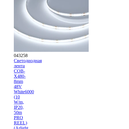
043258
Светодиодная
лента
COB-
X480-
8mm
48V
White6000
(10
W/m,
IP20,
50m
PRO
REEL)
(Arlight,