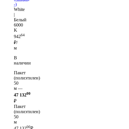
-)
White
|
Белый
6000
K
64
942
₽/
м
В
наличии
Пакет
(полиэтилен)
50
м —
00
47 132
₽
Пакет
(полиэтилен)
50
м
00
47 132
₽