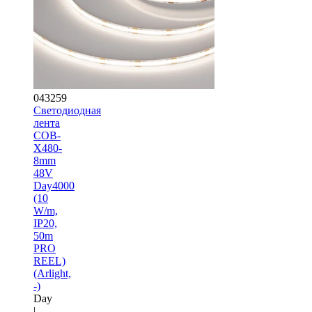
043259
Светодиодная
лента
COB-
X480-
8mm
48V
Day4000
(10
W/m,
IP20,
50m
PRO
REEL)
(Arlight,
-)
Day
|