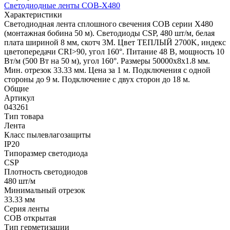
Светодиодные ленты COB-X480
Характеристики
Светодиодная лента сплошного свечения COB серии X480
(монтажная бобина 50 м). Светодиоды CSP, 480 шт/м, белая
плата шириной 8 мм, скотч 3M. Цвет ТЕПЛЫЙ 2700K, индекс
цветопередачи CRI>90, угол 160°. Питание 48 В, мощность 10
Вт/м (500 Вт на 50 м), угол 160°. Размеры 50000х8х1.8 мм.
Мин. отрезок 33.33 мм. Цена за 1 м. Подключения с одной
стороны до 9 м. Подключение с двух сторон до 18 м.
Общие
Артикул
043261
Тип товара
Лента
Класс пылевлагозащиты
IP20
Типоразмер светодиода
CSP
Плотность светодиодов
480 шт/м
Минимальный отрезок
33.33 мм
Серия ленты
COB открытая
Тип герметизации