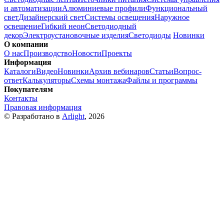
и автоматизации
Алюминиевые профили
Функциональный
свет
Дизайнерский свет
Системы освещения
Наружное
освещение
Гибкий неон
Светодиодный
декор
Электроустановочные изделия
Светодиоды
Новинки
О компании
О нас
Производство
Новости
Проекты
Информация
Каталоги
Видео
Новинки
Архив вебинаров
Статьи
Вопрос-
ответ
Калькуляторы
Схемы монтажа
Файлы и программы
Покупателям
Контакты
Правовая информация
© Разработано в
Arlight
, 2026