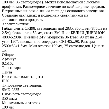
100 мм (35 светодиодов). Может использоваться с любыми
профилями. Равномерное свечение по всей ширине профиля.
Встроенные широкие линии света для основного освещения.
Создание накладных и подвесных светильников из
алюминиевого профиля.
Характеристики
Гибкая лента CRI98, светодиоды smd 2835, 350 шт/м (875шт на
2.5м), белая плата 58 мм, скотч 3М. Цвет БЕЛЫЙ ДНЕВНОЙ
4800-5200K. Питание 24V, мощность 36 Вт/м (90 Вт на 2.5м),
угол 120°, высокая цветопередача CRI>95...98. Размеры
2500х58x1.5мм. Мин.отрезок 100мм, 35 светодиодов. Цена за
1м.
Общие
Артикул
025162
Тип товара
Лента
Класс пылевлагозащиты
IP20
Типоразмер светодиода
SMD 2835
Плотность светодиодов
350 шт/м
Минимальный отрезок
100 мм