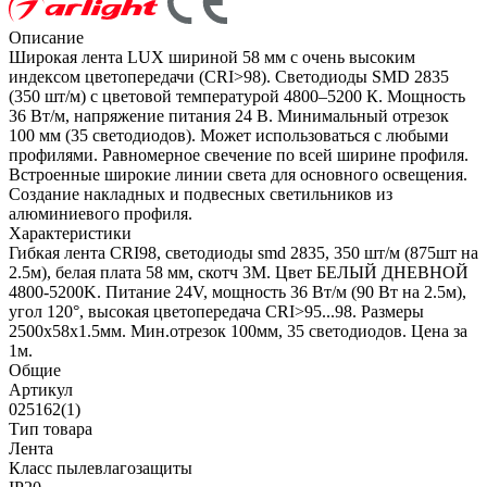
Описание
Широкая лента LUX шириной 58 мм с очень высоким
индексом цветопередачи (CRI>98). Светодиоды SMD 2835
(350 шт/м) с цветовой температурой 4800–5200 К. Мощность
36 Вт/м, напряжение питания 24 В. Минимальный отрезок
100 мм (35 светодиодов). Может использоваться с любыми
профилями. Равномерное свечение по всей ширине профиля.
Встроенные широкие линии света для основного освещения.
Создание накладных и подвесных светильников из
алюминиевого профиля.
Характеристики
Гибкая лента CRI98, светодиоды smd 2835, 350 шт/м (875шт на
2.5м), белая плата 58 мм, скотч 3М. Цвет БЕЛЫЙ ДНЕВНОЙ
4800-5200K. Питание 24V, мощность 36 Вт/м (90 Вт на 2.5м),
угол 120°, высокая цветопередача CRI>95...98. Размеры
2500х58x1.5мм. Мин.отрезок 100мм, 35 светодиодов. Цена за
1м.
Общие
Артикул
025162(1)
Тип товара
Лента
Класс пылевлагозащиты