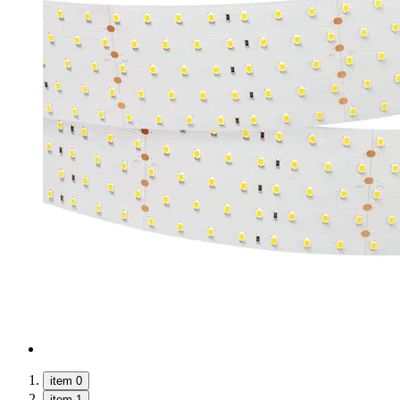
item 0
item 1