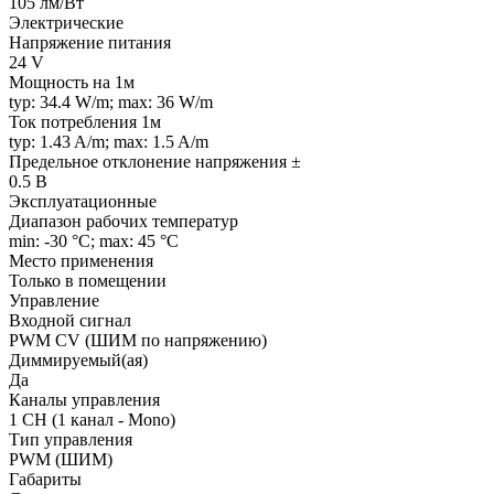
105 лм/Вт
Электрические
Напряжение питания
24 V
Мощность на 1м
typ: 34.4 W/m; max: 36 W/m
Ток потребления 1м
typ: 1.43 A/m; max: 1.5 A/m
Предельное отклонение напряжения ±
0.5 В
Эксплуатационные
Диапазон рабочих температур
min: -30 °C; max: 45 °C
Место применения
Только в помещении
Управление
Входной сигнал
PWM СV (ШИМ по напряжению)
Диммируемый(ая)
Да
Каналы управления
1 CH (1 канал - Mono)
Тип управления
PWM (ШИМ)
Габариты