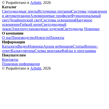
© Разработано в
Arlight
, 2026
Каталог
Светодиодные ленты
Источники питания
Системы управления
и автоматизации
Алюминиевые профили
Функциональный
свет
Дизайнерский свет
Системы освещения
Наружное
освещение
Гибкий неон
Светодиодный
декор
Электроустановочные изделия
Светодиоды
Новинки
О компании
О нас
Производство
Новости
Проекты
Информация
Каталоги
Видео
Новинки
Архив вебинаров
Статьи
Вопрос-
ответ
Калькуляторы
Схемы монтажа
Файлы и программы
Покупателям
Контакты
Правовая информация
© Разработано в
Arlight
, 2026