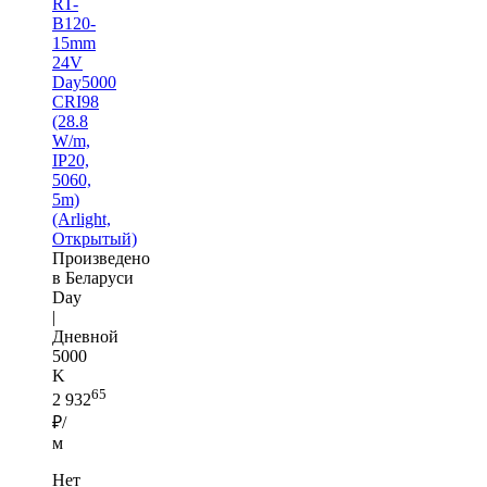
RT-
B120-
15mm
24V
Day5000
CRI98
(28.8
W/m,
IP20,
5060,
5m)
(Arlight,
Открытый)
Произведено
в Беларуси
Day
|
Дневной
5000
K
65
2 932
₽/
м
Нет