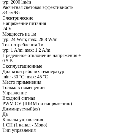
typ: 2000 lm/m
Расчетная световая эффективность
83 лм/Вт
Электрические
Напряжение питания
24 V
Мощность на 1м
typ: 24 W/m; max: 28.8 W/m
Ток потребления 1м
typ: 1 A/m; max: 1.2 A/m
Предельное отклонение напряжения ±
0.5 В
Эксплуатационные
Диапазон рабочих температур
min: -30 °C; max: 45 °C
Место применения
Только в помещении
Управление
Входной сигнал
PWM СV (ШИМ по напряжению)
Диммируемый(ая)
Да
Каналы управления
1 CH (1 канал - Mono)
Тип управления