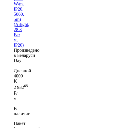
W/m,
IP20,
5060,
5m)
(Arlight,
28.8
Вт/
м,
IP20)
Произведено
в Беларуси
Day
|
Дневной
4000
K
65
2 932
₽/
м
В
наличии
Пакет