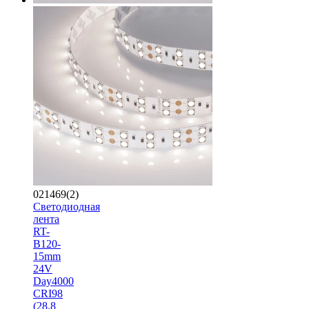
021469(2)
Светодиодная
лента
RT-
B120-
15mm
24V
Day4000
CRI98
(28.8