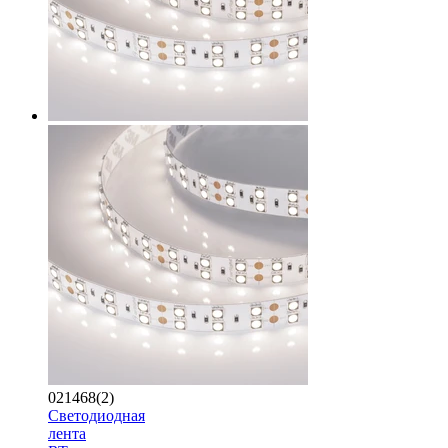
021468(2)
Светодиодная
лента