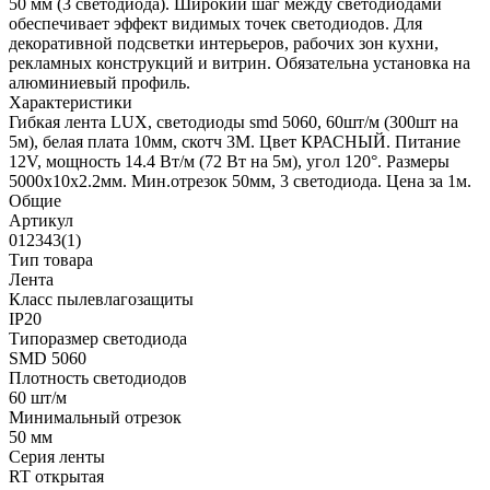
50 мм (3 светодиода). Широкий шаг между светодиодами
обеспечивает эффект видимых точек светодиодов. Для
декоративной подсветки интерьеров, рабочих зон кухни,
рекламных конструкций и витрин. Обязательна установка на
алюминиевый профиль.
Характеристики
Гибкая лента LUX, светодиоды smd 5060, 60шт/м (300шт на
5м), белая плата 10мм, скотч 3М. Цвет КРАСНЫЙ. Питание
12V, мощность 14.4 Вт/м (72 Вт на 5м), угол 120°. Размеры
5000х10x2.2мм. Мин.отрезок 50мм, 3 светодиода. Цена за 1м.
Общие
Артикул
012343(1)
Тип товара
Лента
Класс пылевлагозащиты
IP20
Типоразмер светодиода
SMD 5060
Плотность светодиодов
60 шт/м
Минимальный отрезок
50 мм
Серия ленты
RT открытая