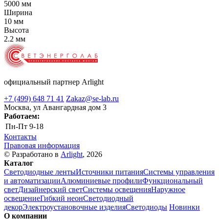
5000 мм
Ширина
10 мм
Высота
2.2 мм
официальный партнер Arlight
+7 (499) 648 71 41
Zakaz@se-lab.ru
Москва, ул Авангардная дом 3
Работаем:
Пн-Пт
9-18
Контакты
Правовая информация
© Разработано в
Arlight
, 2026
Каталог
Светодиодные ленты
Источники питания
Системы управления
и автоматизации
Алюминиевые профили
Функциональный
свет
Дизайнерский свет
Системы освещения
Наружное
освещение
Гибкий неон
Светодиодный
декор
Электроустановочные изделия
Светодиоды
Новинки
О компании