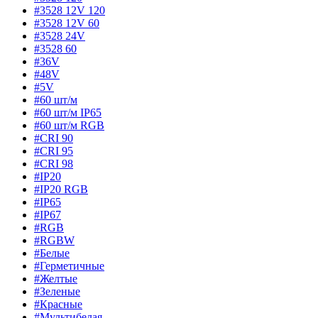
#3528 12V 120
#3528 12V 60
#3528 24V
#3528 60
#36V
#48V
#5V
#60 шт/м
#60 шт/м IP65
#60 шт/м RGB
#CRI 90
#CRI 95
#CRI 98
#IP20
#IP20 RGB
#IP65
#IP67
#RGB
#RGBW
#Белые
#Герметичные
#Желтые
#Зеленые
#Красные
#Мультибелая