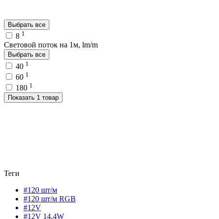
Выбрать все
1
8
Световой поток на 1м, lm/m
Выбрать все
1
40
1
60
1
180
Показать 1 товар
Теги
#120 шт/м
#120 шт/м RGB
#12V
#12V 14,4W