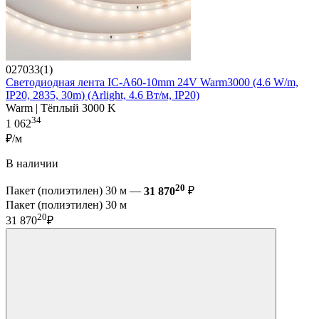
027033(1)
Светодиодная лента IC-A60-10mm 24V Warm3000 (4.6 W/m,
IP20, 2835, 30m) (Arlight, 4.6 Вт/м, IP20)
Warm | Тёплый 3000 K
34
1 062
₽/м
В наличии
20
Пакет (полиэтилен) 30 м —
31 870
₽
Пакет (полиэтилен) 30 м
20
31 870
₽