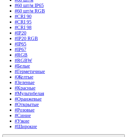
#60 шт/м IP65
#60 шт/м RGB
#CRI 90
#CRI 95
#CRI 98
#IP20
#IP20 RGB
#IP65
#IP67
#RGB
#RGBW
#Белые
#Герметичные
#Желтые
#Зеленые
#Красные
#Мультибелая
#Оранжевые
#Открытые
#Розовые
#Синие
#Узкие
#Широкие