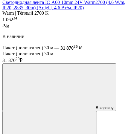
Светодиодная лента IC-A60-10mm 24V Warm2700 (4.6 W/m,
IP20, 2835, 30m) (Arlight, 4.6 Вт/м, IP20)
Warm | Тёплый 2700 K
34
1 062
₽/м
В наличии
20
Пакет (полиэтилен) 30 м —
31 870
₽
Пакет (полиэтилен) 30 м
20
31 870
₽
В корзину