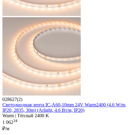
028627(2)
Светодиодная лента IC-A60-10mm 24V Warm2400 (4.6 W/m,
IP20, 2835, 30m) (Arlight, 4.6 Вт/м, IP20)
Warm | Тёплый 2400 K
34
1 062
₽/м