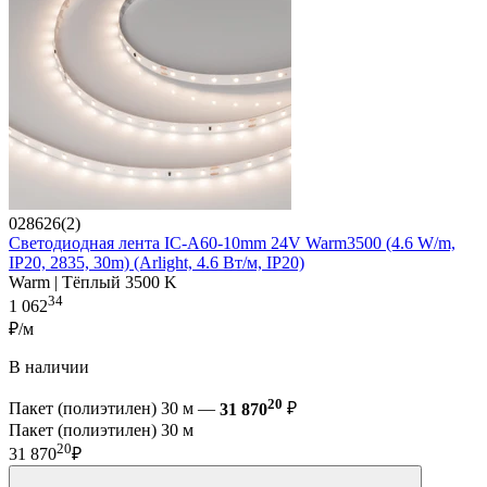
028626(2)
Светодиодная лента IC-A60-10mm 24V Warm3500 (4.6 W/m,
IP20, 2835, 30m) (Arlight, 4.6 Вт/м, IP20)
Warm | Тёплый 3500 K
34
1 062
₽/м
В наличии
20
Пакет (полиэтилен) 30 м —
31 870
₽
Пакет (полиэтилен) 30 м
20
31 870
₽