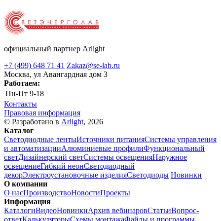
официальный партнер Arlight
+7 (499) 648 71 41
Zakaz@se-lab.ru
Москва, ул Авангардная дом 3
Работаем:
Пн-Пт
9-18
Контакты
Правовая информация
© Разработано в
Arlight
, 2026
Каталог
Светодиодные ленты
Источники питания
Системы управления
и автоматизации
Алюминиевые профили
Функциональный
свет
Дизайнерский свет
Системы освещения
Наружное
освещение
Гибкий неон
Светодиодный
декор
Электроустановочные изделия
Светодиоды
Новинки
О компании
О нас
Производство
Новости
Проекты
Информация
Каталоги
Видео
Новинки
Архив вебинаров
Статьи
Вопрос-
ответ
Калькуляторы
Схемы монтажа
Файлы и программы