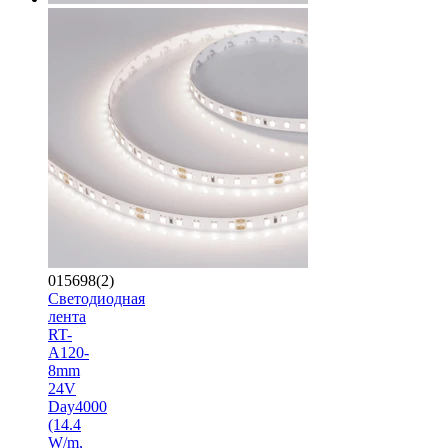
015698(2)
Светодиодная
лента
RT-
A120-
8mm
24V
Day4000
(14.4
W/m,