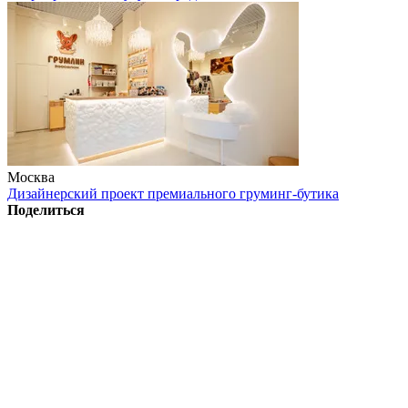
Москва
Дизайнерский проект премиального груминг-бутика
Поделиться