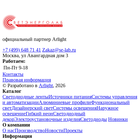
официальный партнер Arlight
+7 (499) 648 71 41
Zakaz@se-lab.ru
Москва, ул Авангардная дом 3
Работаем:
Пн-Пт
9-18
Контакты
Правовая информация
© Разработано в
Arlight
, 2026
Каталог
Светодиодные ленты
Источники питания
Системы управления
и автоматизации
Алюминиевые профили
Функциональный
свет
Дизайнерский свет
Системы освещения
Наружное
освещение
Гибкий неон
Светодиодный
декор
Электроустановочные изделия
Светодиоды
Новинки
О компании
О нас
Производство
Новости
Проекты
Информация