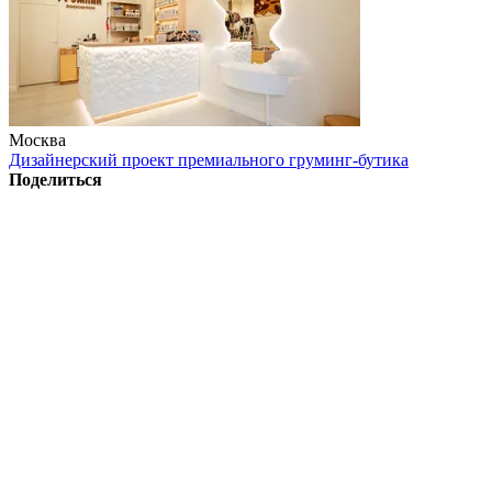
Москва
Дизайнерский проект премиального груминг-бутика
Поделиться