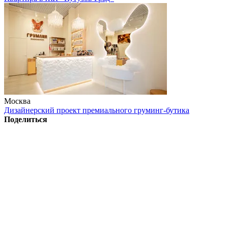
Москва
Дизайнерский проект премиального груминг-бутика
Поделиться