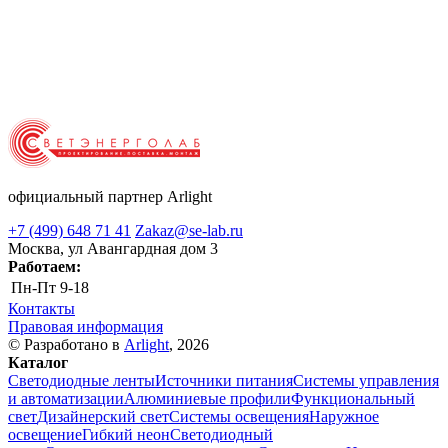
официальный партнер Arlight
+7 (499) 648 71 41
Zakaz@se-lab.ru
Москва, ул Авангардная дом 3
Работаем:
Пн-Пт
9-18
Контакты
Правовая информация
© Разработано в
Arlight
, 2026
Каталог
Светодиодные ленты
Источники питания
Системы управления
и автоматизации
Алюминиевые профили
Функциональный
свет
Дизайнерский свет
Системы освещения
Наружное
освещение
Гибкий неон
Светодиодный