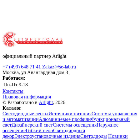
официальный партнер Arlight
+7 (499) 648 71 41
Zakaz@se-lab.ru
Москва, ул Авангардная дом 3
Работаем:
Пн-Пт
9-18
Контакты
Правовая информация
© Разработано в
Arlight
, 2026
Каталог
Светодиодные ленты
Источники питания
Системы управления
и автоматизации
Алюминиевые профили
Функциональный
свет
Дизайнерский свет
Системы освещения
Наружное
освещение
Гибкий неон
Светодиодный
декор
Электроустановочные изделия
Светодиоды
Новинки