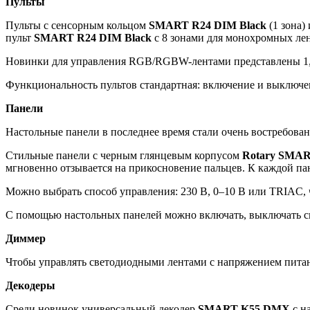
Пульты
Пульты с сенсорным кольцом
SMART R24 DIM Black
(1 зона)
пульт
SMART R24 DIM Black
с 8 зонами для монохромных лент
Новинки для управления RGB/RGBW-лентами представлены 1, 2,
Функциональность пультов стандартная: включение и выключени
Панели
Настольные панели в последнее время стали очень востребова
Стильные панели с черным глянцевым корпусом
Rotary SMAR
мгновенно отзывается на прикосновение пальцев. К каждой па
Можно выбрать способ управления: 230 В, 0–10 В или TRIAC,
С помощью настольных панелей можно включать, выключать све
Диммер
Чтобы управлять светодиодными лентами с напряжением пит
Декодеры
Среди новинок универсальный декодер
SMART K55 DMX
с н