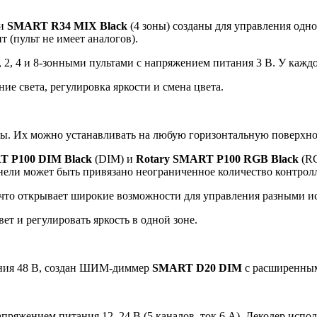
 и
SMART R34 MIX Black
(4 зоны) созданы для управления одн
 (пульт не имеет аналогов).
 4 и 8-зонными пультами с напряжением питания 3 В. У каждой
е света, регулировка яркости и смена цвета.
ны. Их можно устанавливать на любую горизонтальную поверхнос
T P100 DIM Black
(DIM) и
Rotary SMART P100 RGB Black
(RG
нели может быть привязано неограниченное количество контрол
 что открывает широкие возможности для управления разными и
т и регулировать яркость в одной зоне.
ания 48 В, создан ШИМ-диммер
SMART D20 DIM
с расширенным
апряжением питания 12–24 В (5 каналов, ток 6 А). Декодер ис