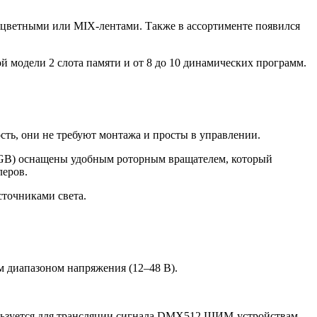
оцветными или MIX-лентами. Также в ассортименте появился
 модели 2 слота памяти и от 8 до 10 динамических программ.
ть, они не требуют монтажа и просты в управлении.
B) оснащены удобным роторным вращателем, который
леров.
сточниками света.
 диапазоном напряжения (12–48 В).
пользуется для трансляции сигнала DMX512 ШИМ-устройствам.