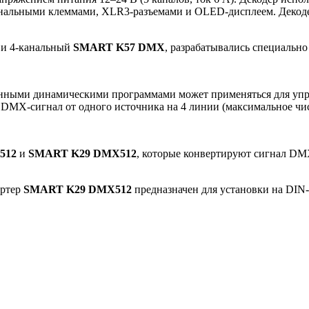
нальными клеммами, XLR3-разъемами и OLED-дисплеем. Декоде
и 4-канальный
SMART K57 DMX
, разрабатывались специально
нными динамическими программами может применяться для упр
ь DMX-сигнал от одного источника на 4 линии (максимальное чи
512
и
SMART K29 DMX512
, которые конвертируют сигнал DM
ертер
SMART K29 DMX512
предназначен для установки на DIN-