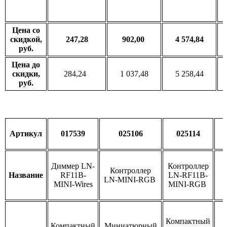
Цена со
скидкой,
247,28
902,00
4 574,84
руб.
Цена до
скидки,
284,24
1 037,48
5 258,44
руб.
Артикул
017539
025106
025114
Диммер LN-
Контроллер
Контроллер
Название
RF11B-
LN-RF11B-
LN-MINI-RGB
MINI-Wires
MINI-RGB
Компактный
Компактный
Миниатюрный