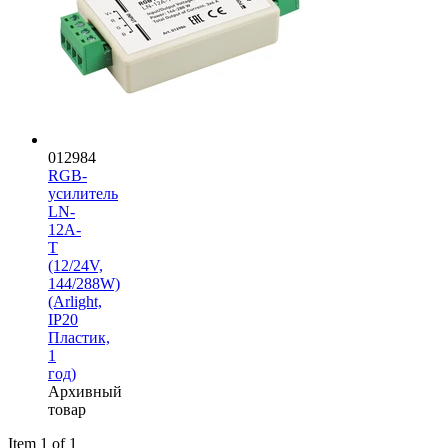
012984
RGB-
усилитель
LN-
12A-
T
(12/24V,
144/288W)
(Arlight,
IP20
Пластик,
1
год)
Архивный
товар
Item 1 of 1