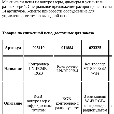
Мы снизили цены на контроллеры, диммеры и усилители
разных серий. Специальное предложение распространяется на
14 артикулов. Успейте приобрести оборудование для
управления светом по выгодной цене!
Товары по сниженной цене, доступные для заказа
Артикул
025110
011884
023325
Контроллер
Контроллер
Контроллер
Название
LN-IR24B-
VT-S20-3x4A
LN-RF20B-J
RGB
WiFi
RGB-
3-канальный
RGB-
контроллер с
Wi-Fi RGB-
Описание
контроллер с
инфракрасным
контроллер с
и
радиопультом
пультом
радиопультом