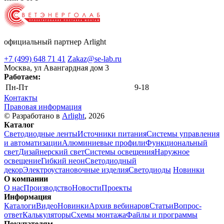
официальный партнер Arlight
+7 (499) 648 71 41
Zakaz@se-lab.ru
Москва, ул Авангардная дом 3
Работаем:
Пн-Пт
9-18
Контакты
Правовая информация
© Разработано в
Arlight
, 2026
Каталог
Светодиодные ленты
Источники питания
Системы управления
и автоматизации
Алюминиевые профили
Функциональный
свет
Дизайнерский свет
Системы освещения
Наружное
освещение
Гибкий неон
Светодиодный
декор
Электроустановочные изделия
Светодиоды
Новинки
О компании
О нас
Производство
Новости
Проекты
Информация
Каталоги
Видео
Новинки
Архив вебинаров
Статьи
Вопрос-
ответ
Калькуляторы
Схемы монтажа
Файлы и программы
Покупателям