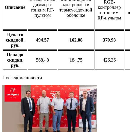
RGB-
диммер с
контроллер в
Описание
контроллер
тонким RF-
термоусадочной
с тонким
по
пультом
оболочке
RF-пультом
Цена со
скидкой,
494,57
162,08
370,93
руб.
Цена до
скидки,
568,48
184,75
426,36
руб.
Последние новости