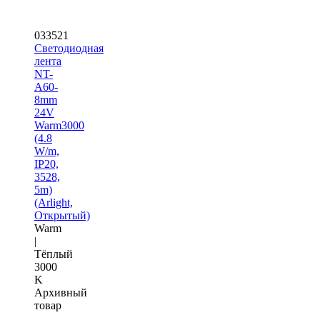
033521
Светодиодная
лента
NT-
A60-
8mm
24V
Warm3000
(4.8
W/m,
IP20,
3528,
5m)
(Arlight,
Открытый)
Warm
|
Тёплый
3000
K
Архивный
товар