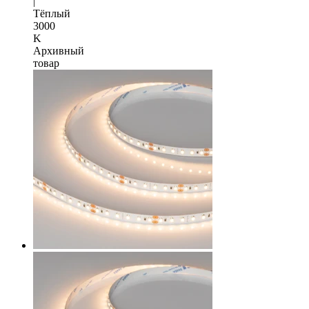
|
Тёплый
3000
K
Архивный
товар