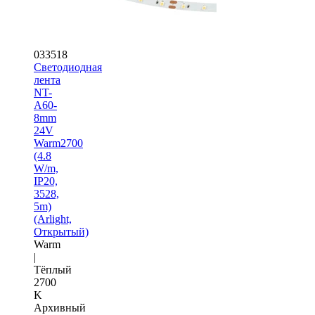
033518
Светодиодная
лента
NT-
A60-
8mm
24V
Warm2700
(4.8
W/m,
IP20,
3528,
5m)
(Arlight,
Открытый)
Warm
|
Тёплый
2700
K
Архивный