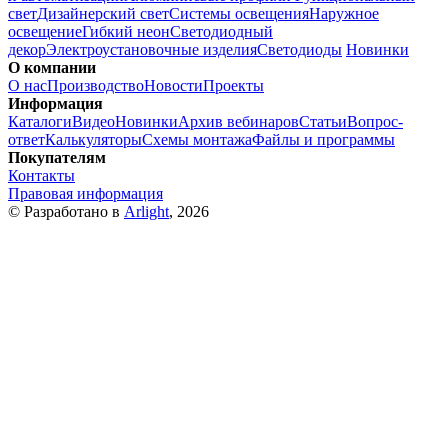
свет
Дизайнерский свет
Системы освещения
Наружное
освещение
Гибкий неон
Светодиодный
декор
Электроустановочные изделия
Светодиоды
Новинки
О компании
О нас
Производство
Новости
Проекты
Информация
Каталоги
Видео
Новинки
Архив вебинаров
Статьи
Вопрос-
ответ
Калькуляторы
Схемы монтажа
Файлы и программы
Покупателям
Контакты
Правовая информация
© Разработано в
Arlight
, 2026