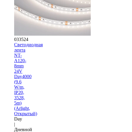
033524
Светодиодная
лента
NT-
A120-
8mm
24V
Day4000
(9.6
W/m,
IP20,
3528,
5m)
(Arlight,
Открытый)
Day
|
Дневной