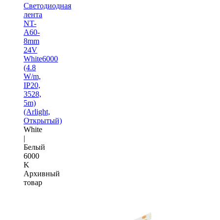
Светодиодная
лента
NT-
A60-
8mm
24V
White6000
(4.8
W/m,
IP20,
3528,
5m)
(Arlight,
Открытый)
White
|
Белый
6000
K
Архивный
товар