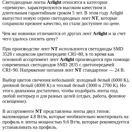
Светодиодные ленты
Arlight
относятся к категории
«премиум», характеризуются высоким качеством и
длительным гарантийным сроком 5 лет. В этом году Arlight
выпустил новую серию светодиодных лент
NT
, которые
сохранили прежнее качество, но стали доступнее по цене.
Чем же новинки отличаются от других лент
Arlight
и за счет
чего удалось снизить цену?
При производстве лент
NT
используются светодиоды SMD
3528 с индексом цветопередачи CRI>80, в то время как
основной ассортимент лент
Arlight
производится при помощи
современных светодиодов SMD 2835 с цветопередачей
CRI>90. Напряжение питания лент
NT
стандартное — 24 В.
Выбор цветов свечения небольшой: холодный белый (6000 К),
дневной белый (4000 К) и теплый белый (3000 и 2700 К). Но
этого диапазона достаточно, чтобы подобрать ленты под
любой интерьер и для разных целей (отдых, работа, фоновое
освещение).
В ассортименте
NT
представлены ленты двух типов:
маломощные 4.8 Вт/м, которые необязательно монтировать на
профиль и ленты мощностью 9.6 Вт/м, которые рекомендуется
устанавливать на профиль.