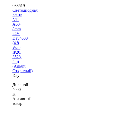
033519
Светодиодная
лента
NT-
A60-
8mm
24V
Day4000
(4.8
W/m,
IP20,
3528,
5m)
(Arlight,
Открытый)
Day
|
Дневной
4000
K
Архивный
товар