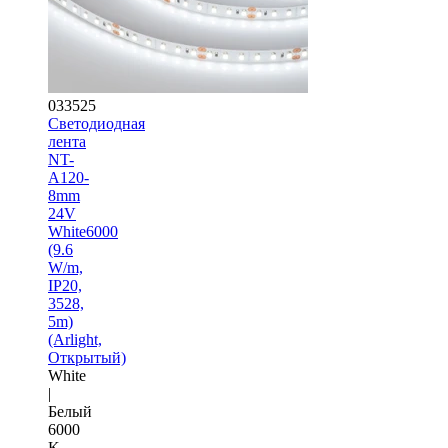
033525
Светодиодная
лента
NT-
A120-
8mm
24V
White6000
(9.6
W/m,
IP20,
3528,
5m)
(Arlight,
Открытый)
White
|
Белый
6000
K