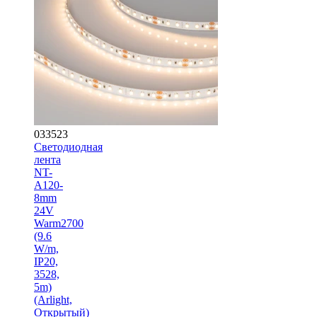
033523
Светодиодная
лента
NT-
A120-
8mm
24V
Warm2700
(9.6
W/m,
IP20,
3528,
5m)
(Arlight,
Открытый)