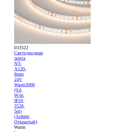
033522
Светодиодная
лента
NT-
A120-
8mm
24V
Warm3000
(9.6
W/m,
IP20,
3528,
5m)
(Arlight,
Открытый)
Warm