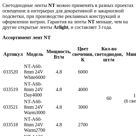
Светодиодные ленты
NT
можно применять в разных проектах
освещения: в интерьерах для декоративной и закарнизной
подсветки, при производстве рекламных конструкций и
оформлении витрин. Гарантия на ленты
NT
меньше, чем на
другие открытые ленты
Arlight
, и составляет 3 года.
Ассортимент лент NT
Цвет
Кол-во
Мощность,
Артикул
Модель
свечения,
светодиодов,
Мин.
Вт/м
К
шт/м
NT-A60-
033520
8mm 24V
4.8
6000
White6000
NT-A60-
033519
8mm 24V
4.8
4000
Day4000
1
60
(6 св
NT-A60-
033521
8mm 24V
4.8
3000
Warm3000
NT-A60-
033518
8mm 24V
4.8
2700
Warm2700