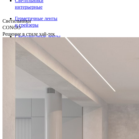
Светильники
интерьерные
Герметичные ленты
Светильники
и грейзеры
CONGO
Решение в стиле хай-тек
Светодиодные ленты
Профили
Аварийные указатели
диммеры и Диммируемые
драйверы