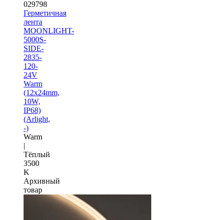
029798
Герметичная
лента
MOONLIGHT-
5000S-
SIDE-
2835-
120-
24V
Warm
(12х24mm,
10W,
IP68)
(Arlight,
-)
Warm
|
Тёплый
3500
K
Архивный
товар