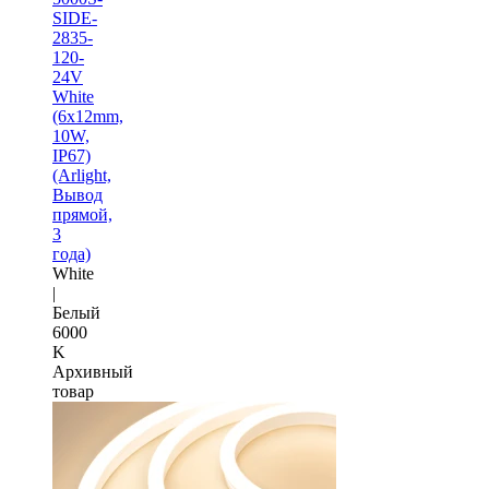
SIDE-
2835-
120-
24V
White
(6х12mm,
10W,
IP67)
(Arlight,
Вывод
прямой,
3
года)
White
|
Белый
6000
K
Архивный
товар