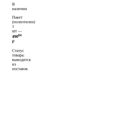
В
наличии
Пакет
(полиэтилен)
1
шт —
84
490
₽
Статус
товара:
выводится
из
поставок