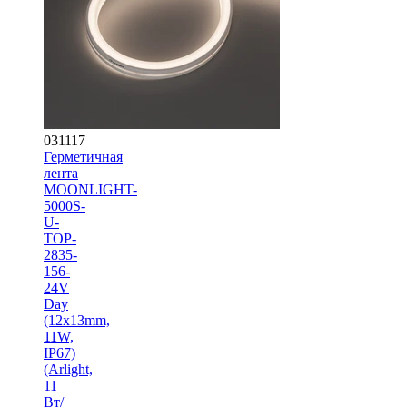
031117
Герметичная
лента
MOONLIGHT-
5000S-
U-
TOP-
2835-
156-
24V
Day
(12х13mm,
11W,
IP67)
(Arlight,
11
Вт/