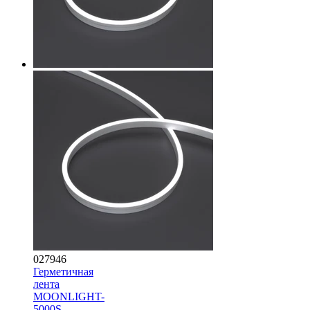
027946
Герметичная
лента
MOONLIGHT-
5000S-