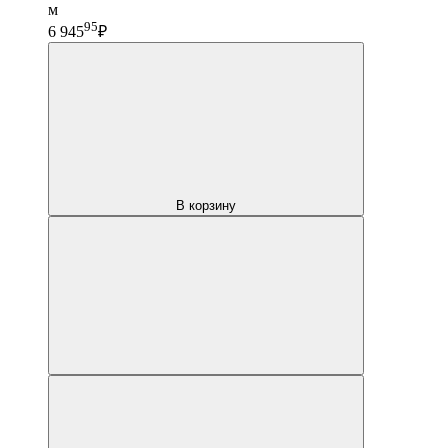
м
95
6 945
₽
В корзину