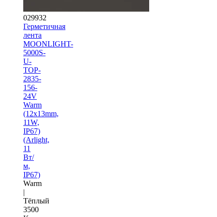
029932
Герметичная
лента
MOONLIGHT-
5000S-
U-
TOP-
2835-
156-
24V
Warm
(12х13mm,
11W,
IP67)
(Arlight,
11
Вт/
м,
IP67)
Warm
|
Тёплый
3500