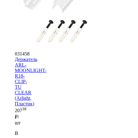
031458
Держатель
ARL-
MOONLIGHT-
R18-
CLIP-
TU
CLEAR
(Arlight,
Пластик)
38
207
₽/
шт
В