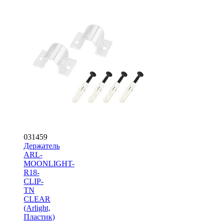
031459
Держатель
ARL-
MOONLIGHT-
R18-
CLIP-
TN
CLEAR
(Arlight,
Пластик)