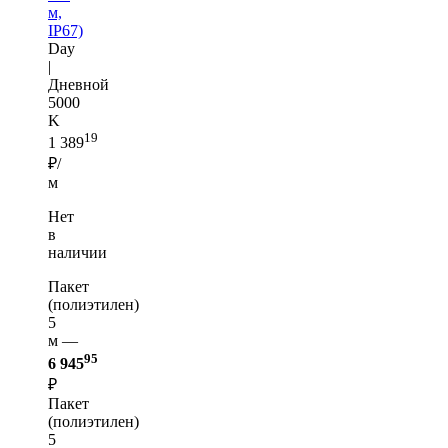
м,
IP67)
Day
|
Дневной
5000
K
19
1 389
₽/
м
Нет
в
наличии
Пакет
(полиэтилен)
5
м —
95
6 945
₽
Пакет
(полиэтилен)
5