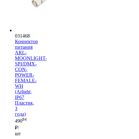
031468
Коннектор
питания
ARL-
MOONLIGHT-
SPI/DMX-
CON-
POWER-
FEMALE-
WH
(Arlight,
IP67
Пластик,
3
года)
84
490
₽/
шт