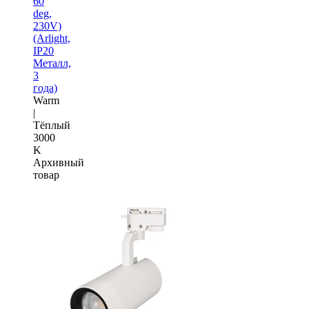
60
deg,
230V)
(Arlight,
IP20
Металл,
3
года)
Warm
|
Тёплый
3000
K
Архивный
товар