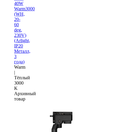
40W
Warm3000
(WH,
20-
60
deg,
230V)
(Arlight,
IP20
Металл,
3
года)
Warm
|
Тёплый
3000
K
Архивный
товар