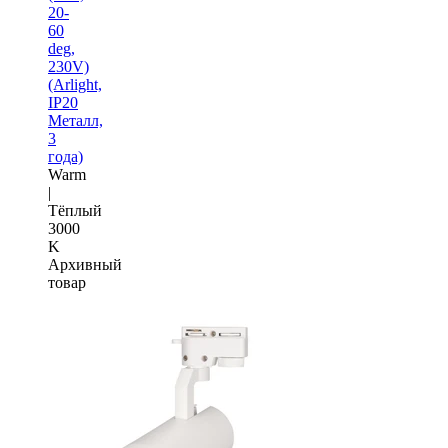
20-
60
deg,
230V)
(Arlight,
IP20
Металл,
3
года)
Warm
|
Тёплый
3000
K
Архивный
товар