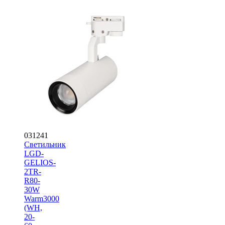
031241
Светильник
LGD-
GELIOS-
2TR-
R80-
30W
Warm3000
(WH,
20-