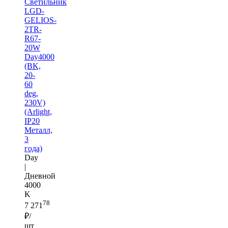
Светильник
LGD-
GELIOS-
2TR-
R67-
20W
Day4000
(BK,
20-
60
deg,
230V)
(Arlight,
IP20
Металл,
3
года)
Day
|
Дневной
4000
K
78
7 271
₽/
шт