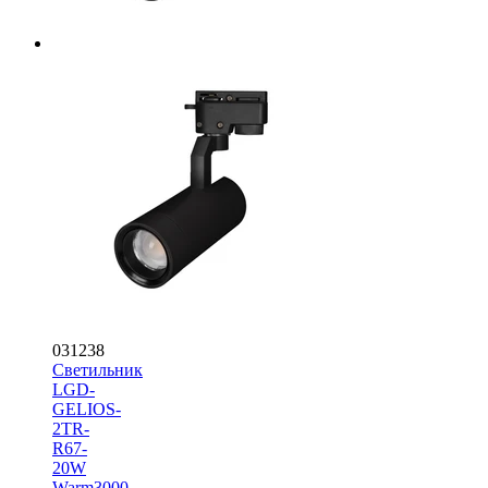
031238
Светильник
LGD-
GELIOS-
2TR-
R67-
20W
Warm3000