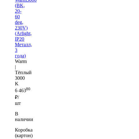
(BK,
20-
60
deg,
230V)
(Arlight,
IP20
Металл,
3
года)
Warm
|
Тёплый
3000
K
80
6 463
₽/
шт
В
наличии
Коробка
(картон)