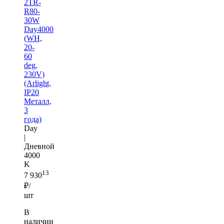
2TR-
R80-
30W
Day4000
(WH,
20-
60
deg,
230V)
(Arlight,
IP20
Металл,
3
года)
Day
|
Дневной
4000
K
13
7 930
₽/
шт
В
наличии