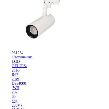
031234
Светильник
LGD-
GELIOS-
2TR-
R67-
20W
Day4000
(WH,
20-
60
deg,
230V)