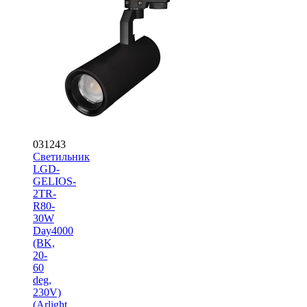
031243
Светильник
LGD-
GELIOS-
2TR-
R80-
30W
Day4000
(BK,
20-
60
deg,
230V)
(Arlight,