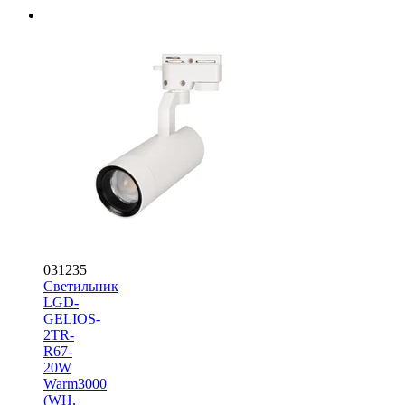
031235
Светильник
LGD-
GELIOS-
2TR-
R67-
20W
Warm3000
(WH,