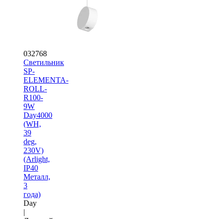
032768
Светильник
SP-
ELEMENTA-
ROLL-
R100-
9W
Day4000
(WH,
39
deg,
230V)
(Arlight,
IP40
Металл,
3
года)
Day
|