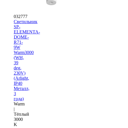
032777
Светильник
SP-
ELEMENTA-
DOME-
R71-
9W
Warm3000
(WH,
39
deg,
230V)
(Arlight,
IP40
Металл,
3
года)
Warm
|
Тёплый
3000
K