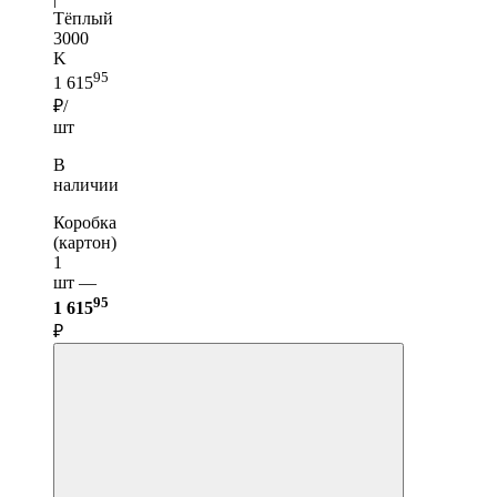
Тёплый
3000
K
95
1 615
₽/
шт
В
наличии
Коробка
(картон)
1
шт —
95
1 615
₽