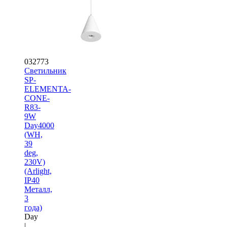
032773
Светильник
SP-
ELEMENTA-
CONE-
R83-
9W
Day4000
(WH,
39
deg,
230V)
(Arlight,
IP40
Металл,
3
года)
Day
|