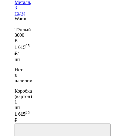
Металл,
3
года)
Warm
|
Тёплый
3000
K
95
1 615
₽/
шт
Нет
в
наличии
Коробка
(картон)
1
шт —
95
1 615
₽