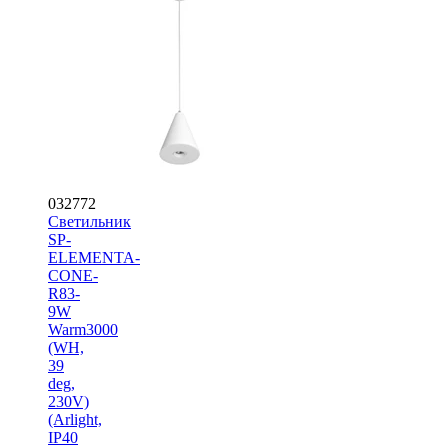
032772
Светильник
SP-
ELEMENTA-
CONE-
R83-
9W
Warm3000
(WH,
39
deg,
230V)
(Arlight,
IP40