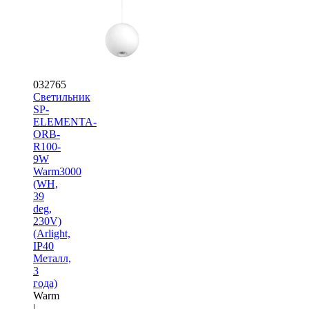
032765
Светильник
SP-
ELEMENTA-
ORB-
R100-
9W
Warm3000
(WH,
39
deg,
230V)
(Arlight,
IP40
Металл,
3
года)
Warm
|