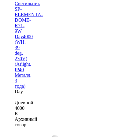
Светильник
SP-
ELEMENTA-
DOME-
R71-
9W
Day4000
(WH,
39
deg,
230V)
(Arlight,
IP40
Металл,
3
года)
Day
|
Дневной
4000
K
Архивный
товар