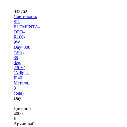
032762
Светильник
SP-
ELEMENTA-
ORB-
R100-
9W
Day4000
(WH,
39
deg,
230V)
(Arlight,
IP40
Металл,
3
года)
Day
|
Дневной
4000
K
Архивный