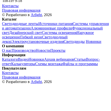
Пн-Пт
9-18
Контакты
Правовая информация
© Разработано в
Arlight
, 2026
Каталог
Светодиодные ленты
Источники питания
Системы управления
и автоматизации
Алюминиевые профили
Функциональный
свет
Дизайнерский свет
Системы освещения
Наружное
освещение
Гибкий неон
Светодиодный
декор
Электроустановочные изделия
Светодиоды
Новинки
О компании
О нас
Производство
Новости
Проекты
Информация
Каталоги
Видео
Новинки
Архив вебинаров
Статьи
Вопрос-
ответ
Калькуляторы
Схемы монтажа
Файлы и программы
Покупателям
Контакты
Правовая информация
© Разработано в
Arlight
, 2026