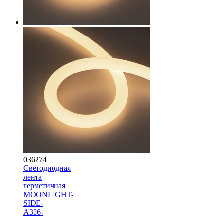
036274
Светодиодная
лента
герметичная
MOONLIGHT-
SIDE-
A336-