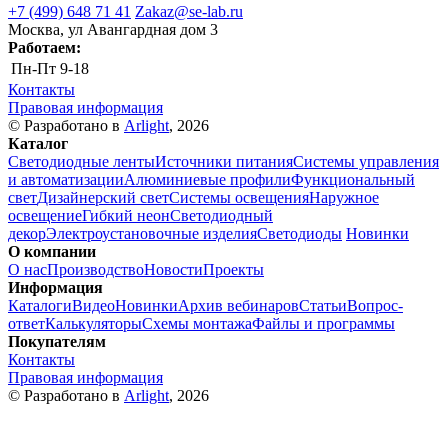
+7 (499) 648 71 41
Zakaz@se-lab.ru
Москва, ул Авангардная дом 3
Работаем:
Пн-Пт
9-18
Контакты
Правовая информация
© Разработано в
Arlight
, 2026
Каталог
Светодиодные ленты
Источники питания
Системы управления
и автоматизации
Алюминиевые профили
Функциональный
свет
Дизайнерский свет
Системы освещения
Наружное
освещение
Гибкий неон
Светодиодный
декор
Электроустановочные изделия
Светодиоды
Новинки
О компании
О нас
Производство
Новости
Проекты
Информация
Каталоги
Видео
Новинки
Архив вебинаров
Статьи
Вопрос-
ответ
Калькуляторы
Схемы монтажа
Файлы и программы
Покупателям
Контакты
Правовая информация
© Разработано в
Arlight
, 2026