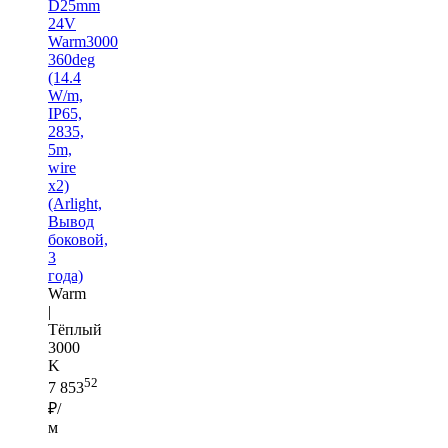
D25mm
24V
Warm3000
360deg
(14.4
W/m,
IP65,
2835,
5m,
wire
x2)
(Arlight,
Вывод
боковой,
3
года)
Warm
|
Тёплый
3000
K
52
7 853
₽/
м