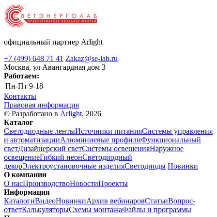
официальный партнер Arlight
+7 (499) 648 71 41
Zakaz@se-lab.ru
Москва, ул Авангардная дом 3
Работаем:
Пн-Пт
9-18
Контакты
Правовая информация
© Разработано в
Arlight
, 2026
Каталог
Светодиодные ленты
Источники питания
Системы управления
и автоматизации
Алюминиевые профили
Функциональный
свет
Дизайнерский свет
Системы освещения
Наружное
освещение
Гибкий неон
Светодиодный
декор
Электроустановочные изделия
Светодиоды
Новинки
О компании
О нас
Производство
Новости
Проекты
Информация
Каталоги
Видео
Новинки
Архив вебинаров
Статьи
Вопрос-
ответ
Калькуляторы
Схемы монтажа
Файлы и программы