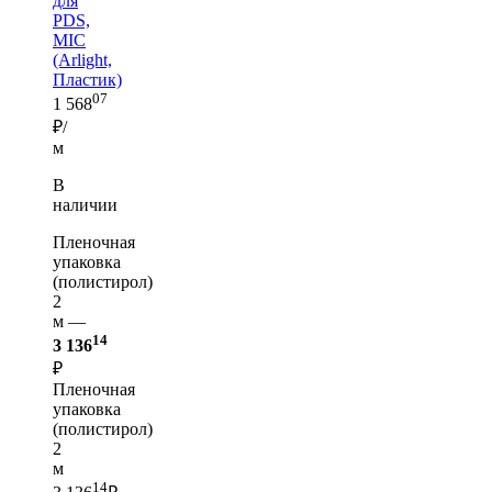
для
PDS,
MIC
(Arlight,
Пластик)
07
1 568
₽/
м
В
наличии
Пленочная
упаковка
(полистирол)
2
м —
14
3 136
₽
Пленочная
упаковка
(полистирол)
2
м
14