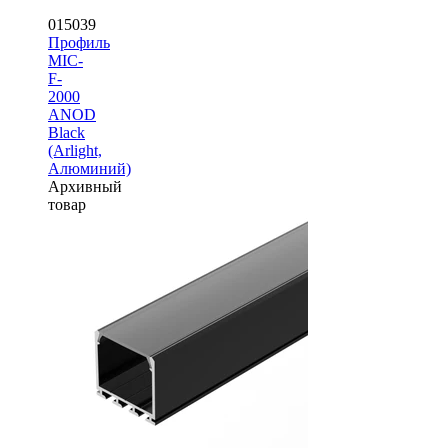
015039
Профиль
MIC-
F-
2000
ANOD
Black
(Arlight,
Алюминий)
Архивный
товар