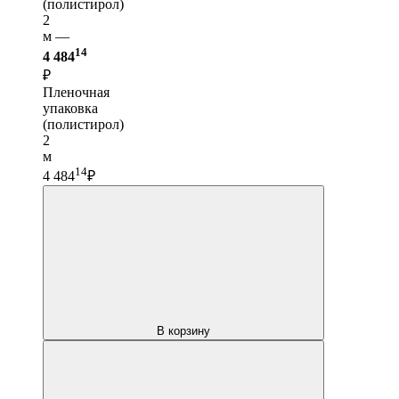
(полистирол)
2
м —
14
4 484
₽
Пленочная
упаковка
(полистирол)
2
м
14
4 484
₽
В корзину