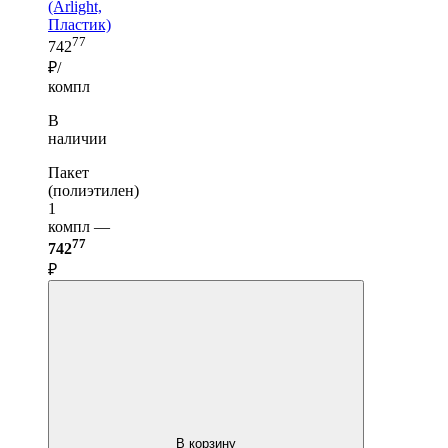
(Arlight,
Пластик)
77
742
₽/
компл
В
наличии
Пакет
(полиэтилен)
1
компл —
77
742
₽
В корзину