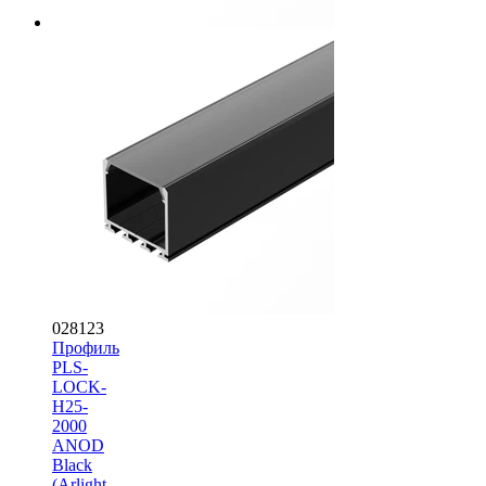
028123
Профиль
PLS-
LOCK-
H25-
2000
ANOD
Black
(Arlight,