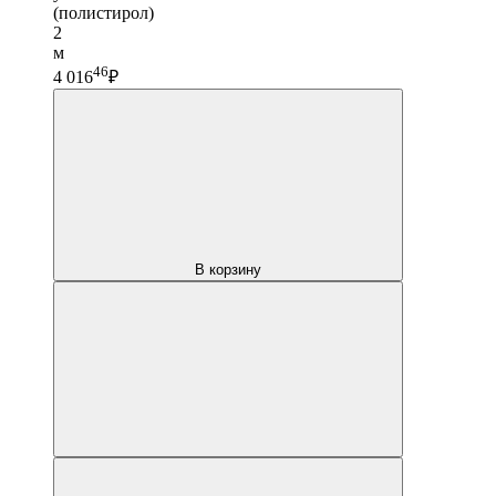
(полистирол)
2
м
46
4 016
₽
В корзину