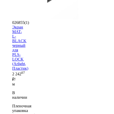
026855(1)
Экран
MAT-
L-
BLACK
черный
для
PLS-
LOCK
(Arlight,
Пластик)
07
2 242
₽/
м
В
наличии
Пленочная
упаковка