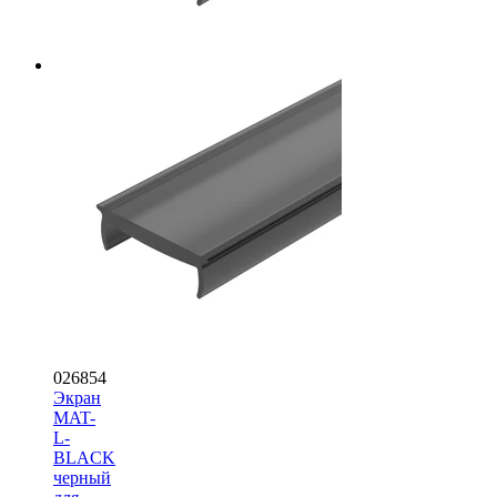
026854
Экран
MAT-
L-
BLACK
черный