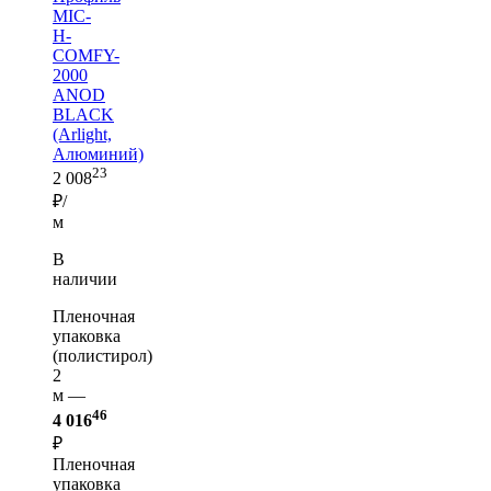
MIC-
H-
COMFY-
2000
ANOD
BLACK
(Arlight,
Алюминий)
23
2 008
₽/
м
В
наличии
Пленочная
упаковка
(полистирол)
2
м —
46
4 016
₽
Пленочная
упаковка