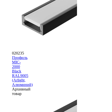
020235
Профиль
MIC-
2000
Black
RAL9005
(Arlight,
Алюминий)
Архивный
товар