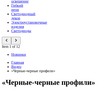
освещение
Гибкий
неон
Светодиодный
декор
Электроустановочные
изделия
Светодиоды
Item 1 of 12
Новинки
Главная
Видео
«Черные-черные профили»
«Черные-черные профили»