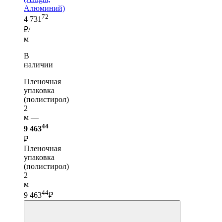
Алюминий)
72
4 731
₽/
м
В
наличии
Пленочная
упаковка
(полистирол)
2
м —
44
9 463
₽
Пленочная
упаковка
(полистирол)
2
м
44
9 463
₽