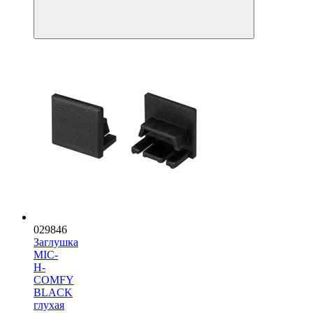
029846
Заглушка
MIC-
H-
COMFY
BLACK
глухая